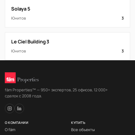
Solaya 5
Юнитов
3
Le Ciel Building 3
Юнитов
3
fäm Properties™ — 950+ экспертов, 25 офисов, 12 000+
сделок с 2008 года.
О КОМПАНИИ
КУПИТЬ
О fäm
Все объекты