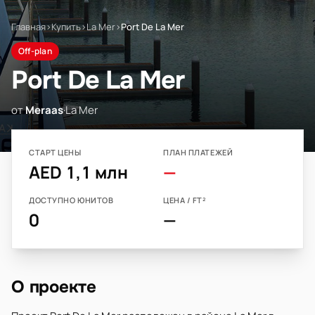
Главная
›
Купить
›
La Mer
›
Port De La Mer
Off-plan
Port De La Mer
от
Meraas
·
La Mer
СТАРТ ЦЕНЫ
ПЛАН ПЛАТЕЖЕЙ
AED 1,1 млн
—
ДОСТУПНО ЮНИТОВ
ЦЕНА / FT²
0
—
О проекте