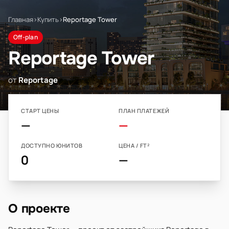
Главная
›
Купить
›
Reportage Tower
Off-plan
Reportage Tower
от
Reportage
СТАРТ ЦЕНЫ
ПЛАН ПЛАТЕЖЕЙ
—
—
ДОСТУПНО ЮНИТОВ
ЦЕНА / FT²
0
—
О проекте