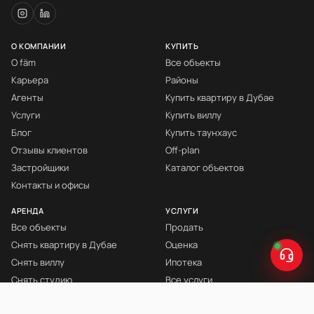
О КОМПАНИИ
КУПИТЬ
О fäm
Все объекты
Карьера
Районы
Агенты
Купить квартиру в Дубае
Услуги
Купить виллу
Блог
Купить таунхаус
Отзывы клиентов
Off-plan
Застройщики
Каталог объектов
Контакты и офисы
АРЕНДА
УСЛУГИ
Все объекты
Продать
Снять квартиру в Дубае
Оценка
Снять виллу
Ипотека
Снять студию
Все услуги
Снять с мебелью
Книга Инвестора