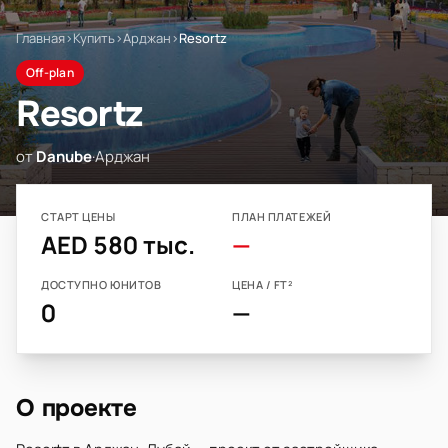
Главная
›
Купить
›
Арджан
›
Resortz
Off-plan
Resortz
от
Danube
·
Арджан
СТАРТ ЦЕНЫ
ПЛАН ПЛАТЕЖЕЙ
AED 580 тыс.
—
ДОСТУПНО ЮНИТОВ
ЦЕНА / FT²
0
—
О проекте