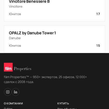
Vincitore Benessere B
Vincitore
Юнитов
17
OPALZ by Danube Tower 1
Danube
Юнитов
15
fäm Properties™ — 950+ экспертов, 25 офисов, 12 000+
сделок с 2008 года.
О КОМПАНИИ
КУПИТЬ