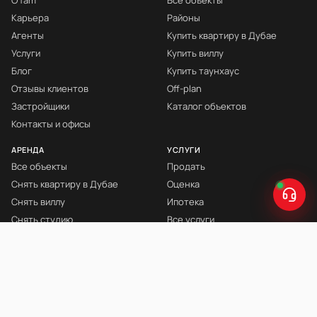
О fäm
Все объекты
Карьера
Районы
Агенты
Купить квартиру в Дубае
Услуги
Купить виллу
Блог
Купить таунхаус
Отзывы клиентов
Off-plan
Застройщики
Каталог объектов
Контакты и офисы
АРЕНДА
УСЛУГИ
Все объекты
Продать
Снять квартиру в Дубае
Оценка
Снять виллу
Ипотека
Снять студию
Все услуги
Снять с мебелью
Книга Инвестора
© fäm Properties™ · ORN 1858 · С 2008