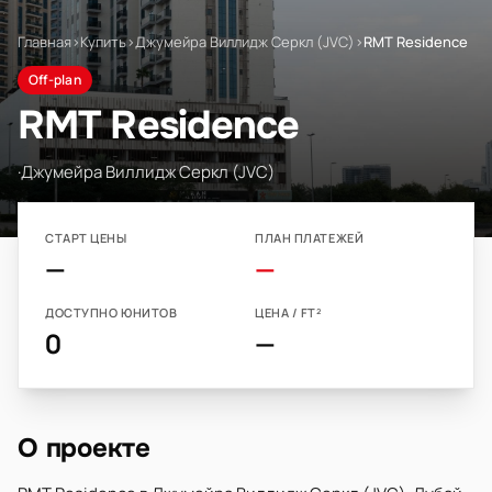
Главная
›
Купить
›
Джумейра Виллидж Серкл (JVC)
›
RMT Residence
Off-plan
RMT Residence
·
Джумейра Виллидж Серкл (JVC)
СТАРТ ЦЕНЫ
ПЛАН ПЛАТЕЖЕЙ
—
—
ДОСТУПНО ЮНИТОВ
ЦЕНА / FT²
0
—
О проекте