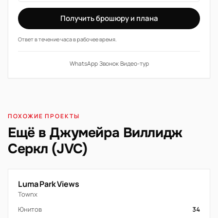
Получить брошюру и плана
Ответ в течение часа в рабочее время.
WhatsApp
·
Звонок
·
Видео-тур
ПОХОЖИЕ ПРОЕКТЫ
Ещё в Джумейра Виллидж
Серкл (JVC)
Luma Park Views
Townx
Юнитов
34