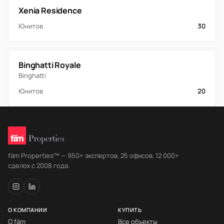
Xenia Residence
Юнитов
30
Binghatti Royale
Binghatti
Юнитов
20
fäm Properties™ — 950+ экспертов, 25 офисов, 12 000+
сделок с 2008 года.
О КОМПАНИИ
КУПИТЬ
О fäm
Все объекты