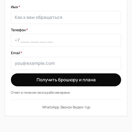
Имя
*
Телефон
*
Email
*
Получить брошюру и плана
Ответ в течение часа в рабочее время.
WhatsApp
·
Звонок
·
Видео-тур