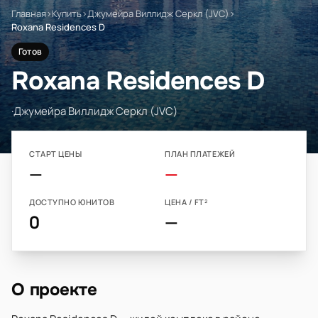
Главная
›
Купить
›
Джумейра Виллидж Серкл (JVC)
›
Roxana Residences D
Готов
Roxana Residences D
·
Джумейра Виллидж Серкл (JVC)
СТАРТ ЦЕНЫ
ПЛАН ПЛАТЕЖЕЙ
—
—
ДОСТУПНО ЮНИТОВ
ЦЕНА / FT²
0
—
О проекте