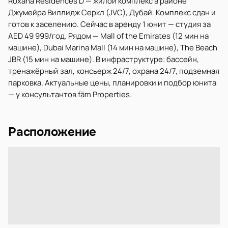
Roxana Residences D — жилой комплекс в районе
Джумейра Виллидж Серкл (JVC), Дубай. Комплекс сдан и
готов к заселению. Сейчас в аренду 1 юнит — студия за
AED 49 999/год. Рядом — Mall of the Emirates (12 мин на
машине), Dubai Marina Mall (14 мин на машине), The Beach
JBR (15 мин на машине). В инфраструктуре: бассейн,
тренажёрный зал, консьерж 24/7, охрана 24/7, подземная
парковка. Актуальные цены, планировки и подбор юнита
— у консультантов fäm Properties.
Расположение