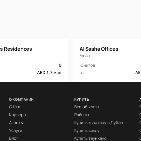
s Residences
Al Saaha Offices
Emaar
0
Юнитов
AED 1,7 млн
от
AE
О КОМПАНИИ
КУПИТЬ
О fäm
Все объекты
Карьера
Районы
Агенты
Купить квартиру в Дубае
Услуги
Купить виллу
Блог
Купить таунхаус