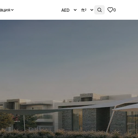
ация
0