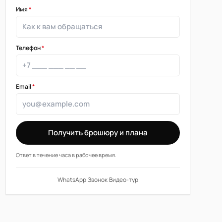
Имя
*
Телефон
*
Email
*
Получить брошюру и плана
Ответ в течение часа в рабочее время.
WhatsApp
·
Звонок
·
Видео-тур