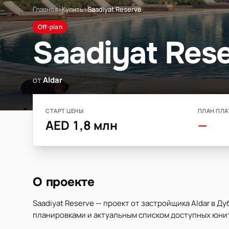
Главная
›
Купить
›
Saadiyat Reserve
Off-plan
Saadiyat Res
от
Aldar
СТАРТ ЦЕНЫ
ПЛАН ПЛА
AED 1,8 млн
—
О проекте
Saadiyat Reserve — проект от застройщика Aldar в Ду
планировками и актуальным списком доступных юнит