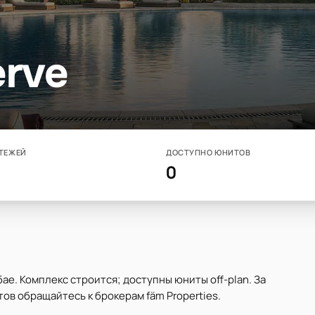
erve
ТЕЖЕЙ
ДОСТУПНО ЮНИТОВ
0
бае. Комплекс строится; доступны юниты off-plan. За
ов обращайтесь к брокерам fäm Properties.