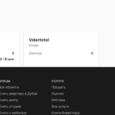
Vida Hotel
Emaar
0
Юнитов
0
D 18 млн
АРЕНДА
УСЛУГИ
Все объекты
Продать
Снять квартиру в Дубае
Оценка
Снять виллу
Ипотека
Снять студию
Все услуги
Снять с мебелью
Книга Инвестора