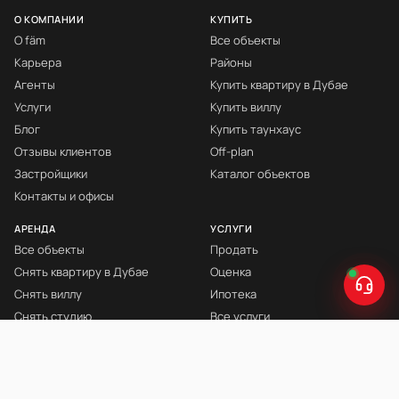
О КОМПАНИИ
КУПИТЬ
О fäm
Все объекты
Карьера
Районы
Агенты
Купить квартиру в Дубае
Услуги
Купить виллу
Блог
Купить таунхаус
Отзывы клиентов
Off-plan
Застройщики
Каталог объектов
Контакты и офисы
АРЕНДА
УСЛУГИ
Все объекты
Продать
Снять квартиру в Дубае
Оценка
Снять виллу
Ипотека
Снять студию
Все услуги
Снять с мебелью
Книга Инвестора
© fäm Properties™ · ORN 1858 · С 2008