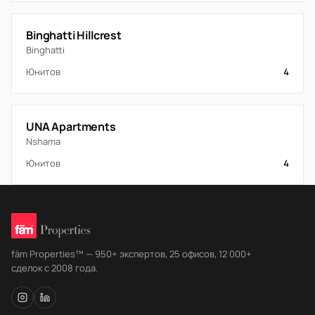
Binghatti Hillcrest
Binghatti
Юнитов
4
UNA Apartments
Nshama
Юнитов
4
fäm Properties™ — 950+ экспертов, 25 офисов, 12 000+
сделок с 2008 года.