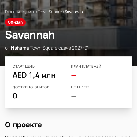
Главная
›
Купить
›
Town Square
›
Savannah
Off-plan
Savannah
от
Nshama
·
Town Square
·
сдача 2027-01
СТАРТ ЦЕНЫ
ПЛАН ПЛАТЕЖЕЙ
AED 1,4 млн
—
ДОСТУПНО ЮНИТОВ
ЦЕНА / FT²
0
—
О проекте