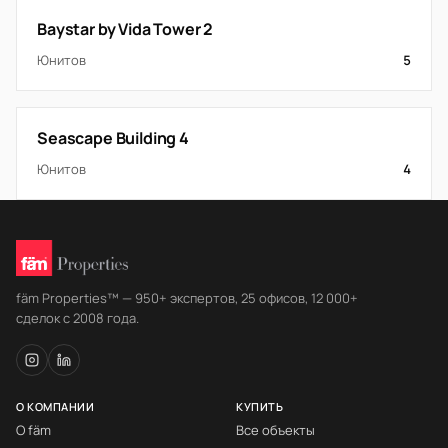
Baystar by Vida Tower 2
Юнитов
5
Seascape Building 4
Юнитов
4
fäm Properties™ — 950+ экспертов, 25 офисов, 12 000+
сделок с 2008 года.
О КОМПАНИИ
КУПИТЬ
О fäm
Все объекты