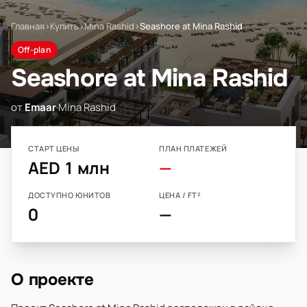
Главная
›
Купить
›
Mina Rashid
›
Seashore at Mina Rashid
Off-plan
Seashore at Mina Rashid
от
Emaar
·
Mina Rashid
СТАРТ ЦЕНЫ
ПЛАН ПЛАТЕЖЕЙ
AED 1 млн
—
ДОСТУПНО ЮНИТОВ
ЦЕНА / FT²
0
—
О проекте