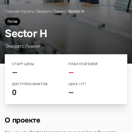
Главная
›
Купить
›
Эмиратс Ливинг
›
Sector H
Готов
Sector H
·
Эмиратс Ливинг
СТАРТ ЦЕНЫ
ПЛАН ПЛАТЕЖЕЙ
—
—
ДОСТУПНО ЮНИТОВ
ЦЕНА / FT²
0
—
О проекте