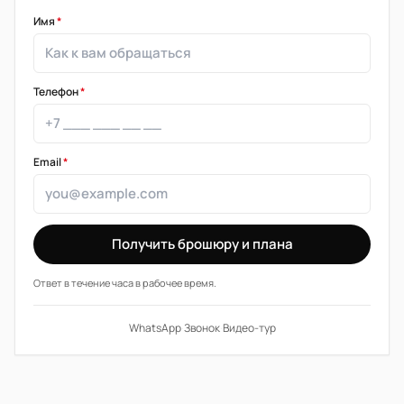
Имя
*
Телефон
*
Email
*
Получить брошюру и плана
Ответ в течение часа в рабочее время.
WhatsApp
·
Звонок
·
Видео-тур