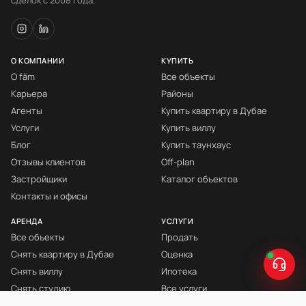
сделок с 2008 года.
О КОМПАНИИ
КУПИТЬ
О fäm
Все объекты
Карьера
Районы
Агенты
Купить квартиру в Дубае
Услуги
Купить виллу
Блог
Купить таунхаус
Отзывы клиентов
Off-plan
Застройщики
Каталог объектов
Контакты и офисы
АРЕНДА
УСЛУГИ
Все объекты
Продать
Снять квартиру в Дубае
Оценка
Снять виллу
Ипотека
Снять студию
Все услуги
Снять с мебелью
Книга Инвестора