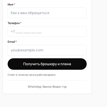
Имя
*
Телефон
*
Email
*
Получить брошюру и плана
Ответ в течение часа в рабочее время.
WhatsApp
·
Звонок
·
Видео-тур