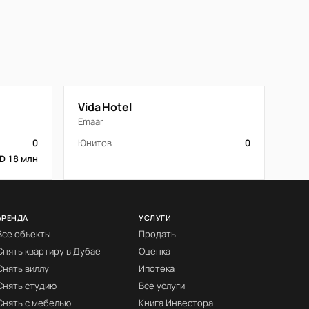
Vida Hotel
Emaar
0
Юнитов
0
D 18 млн
АРЕНДА
УСЛУГИ
Все объекты
Продать
Снять квартиру в Дубае
Оценка
Снять виллу
Ипотека
Снять студию
Все услуги
Снять с мебелью
Книга Инвестора