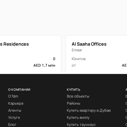
s Residences
Al Saaha Offices
Emaar
0
Юнитов
AED 1,7 млн
от
AE
О КОМПАНИИ
КУПИТЬ
О fäm
Все объекты
Карьера
Районы
Агенты
Купить квартиру в Дубае
Услуги
Купить виллу
Блог
Купить таунхаус