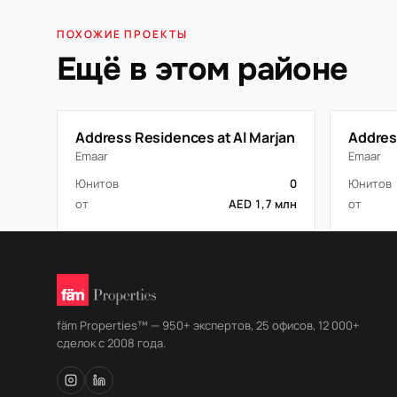
ПОХОЖИЕ ПРОЕКТЫ
Ещё в этом районе
Address Residences at Al Marjan
Addres
Emaar
Emaar
Юнитов
0
Юнитов
от
AED 1,7 млн
от
fäm Properties™ — 950+ экспертов, 25 офисов, 12 000+
сделок с 2008 года.