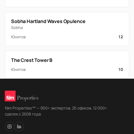
Sobha Hartland Waves Opulence
Sobha
Юнитов
12
The Crest Tower B
Юнитов
10
fäm Properties™ — 950+ экспертов, 25 офисов, 12 000+
сделок с 2008 года.