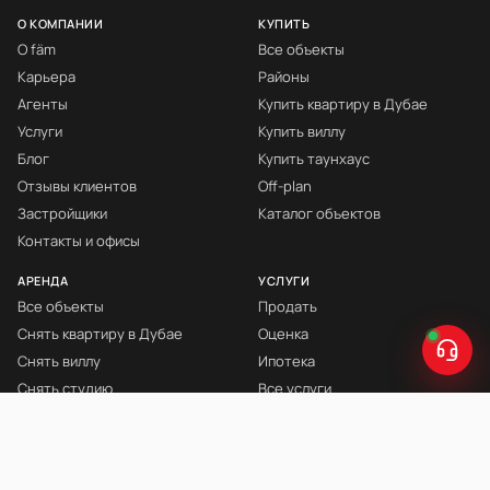
О КОМПАНИИ
КУПИТЬ
О fäm
Все объекты
Карьера
Районы
Агенты
Купить квартиру в Дубае
Услуги
Купить виллу
Блог
Купить таунхаус
Отзывы клиентов
Off-plan
Застройщики
Каталог объектов
Контакты и офисы
АРЕНДА
УСЛУГИ
Все объекты
Продать
Снять квартиру в Дубае
Оценка
Снять виллу
Ипотека
Снять студию
Все услуги
Снять с мебелью
Книга Инвестора
© fäm Properties™ · ORN 1858 · С 2008