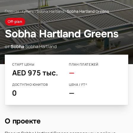
Главная
›
Купить
›
Sobha Hartland
›
Sobha Hartland Greens
Off-plan
Sobha Hartland Greens
от
Sobha
·
Sobha Hartland
СТАРТ ЦЕНЫ
ПЛАН ПЛАТЕЖЕЙ
AED 975 тыс.
—
ДОСТУПНО ЮНИТОВ
ЦЕНА / FT²
0
—
О проекте