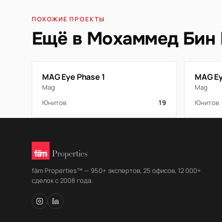
ПОХОЖИЕ ПРОЕКТЫ
Ещё в Мохаммед Бин
MAG Eye Phase 1
MAG Ey
Mag
Mag
Юнитов
19
Юнитов
fäm Properties™ — 950+ экспертов, 25 офисов, 12 000+
сделок с 2008 года.