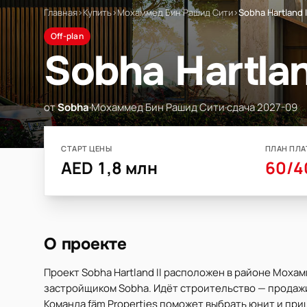
Главная
›
Купить
›
Мохаммед Бин Рашид Сити
›
Sobha Hartland I
Off-plan
Sobha Hartlan
от
Sobha
·
Мохаммед Бин Рашид Сити
·
сдача 2027-09
СТАРТ ЦЕНЫ
ПЛАН ПЛА
AED 1,8 млн
60/4
О проекте
Проект Sobha Hartland II расположен в районе Моха
застройщиком Sobha. Идёт строительство — продажи о
Команда fäm Properties поможет выбрать юнит и при