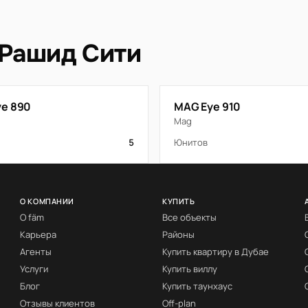
 Рашид Сити
e 890
MAG Eye 910
Mag
5
Юнитов
О КОМПАНИИ
КУПИТЬ
О fäm
Все объекты
Карьера
Районы
Агенты
Купить квартиру в Дубае
Услуги
Купить виллу
Блог
Купить таунхаус
Отзывы клиентов
Off-plan