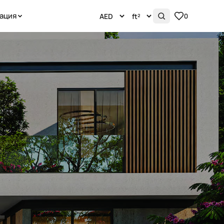
ация
0