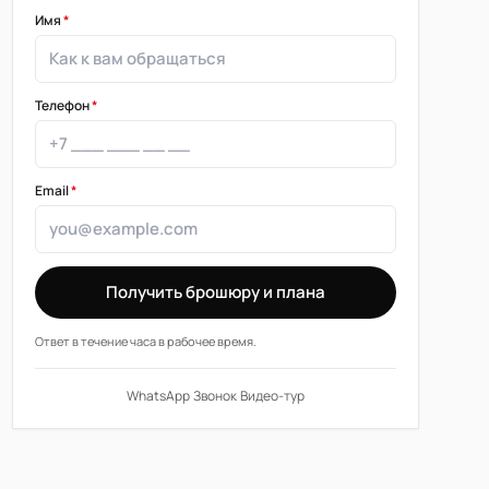
Имя
*
Телефон
*
Email
*
Получить брошюру и плана
Ответ в течение часа в рабочее время.
WhatsApp
·
Звонок
·
Видео-тур