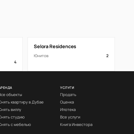
Selora Residences
Юнитов
2
4
АРЕНДА
УСЛУГИ
Все объекты
Продать
Снять квартиру в Дубае
Оценка
Снять виллу
Ипотека
Снять студию
Все услуги
Снять с мебелью
Книга Инвестора