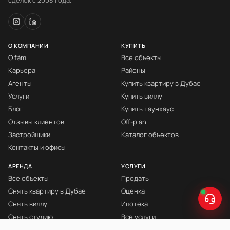
сделок с 2008 года.
О КОМПАНИИ
КУПИТЬ
О fäm
Все объекты
Карьера
Районы
Агенты
Купить квартиру в Дубае
Услуги
Купить виллу
Блог
Купить таунхаус
Отзывы клиентов
Off-plan
Застройщики
Каталог объектов
Контакты и офисы
АРЕНДА
УСЛУГИ
Все объекты
Продать
Снять квартиру в Дубае
Оценка
Снять виллу
Ипотека
Снять студию
Все услуги
Снять с мебелью
Книга Инвестора