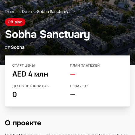
Главная
›
Купить
›
Sobha Sanctuary
Off-plan
Sobha Sanctuary
от
Sobha
СТАРТ ЦЕНЫ
ПЛАН ПЛАТЕЖЕЙ
AED 4 млн
—
ДОСТУПНО ЮНИТОВ
ЦЕНА / FT²
0
—
О проекте