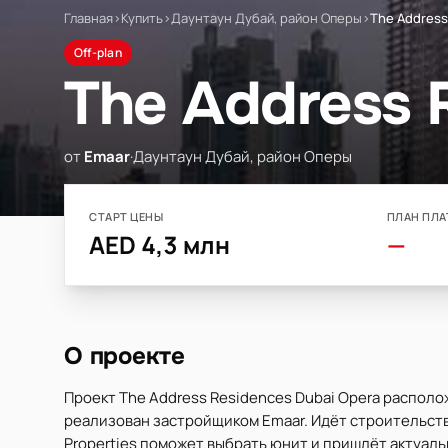
Главная
›
Купить
›
Даунтаун Дубай, район Оперы
›
The Address
Off-plan
The Address 
от
Emaar
·
Даунтаун Дубай, район Оперы
СТАРТ ЦЕНЫ
ПЛАН ПЛА
AED 4,3 млн
—
О проекте
Проект The Address Residences Dubai Opera располо
реализован застройщиком Emaar. Идёт строительство
Properties поможет выбрать юнит и пришлёт актуаль