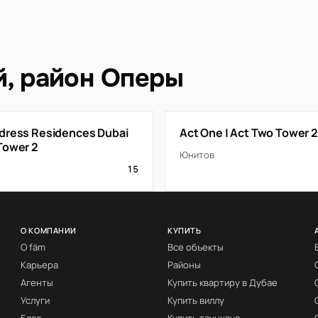
й, район Оперы
dress Residences Dubai
Act One | Act Two Tower 2
Tower 2
Юнитов
15
О КОМПАНИИ
КУПИТЬ
О fäm
Все объекты
Карьера
Районы
Агенты
Купить квартиру в Дубае
Услуги
Купить виллу