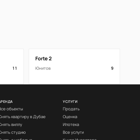
Forte 2
11
Юнитов
9
АРЕНДА
УСЛУГИ
Все объекты
Продать
Снять квартиру в Дубае
Оценка
Снять виллу
Ипотека
Снять студию
Все услуги