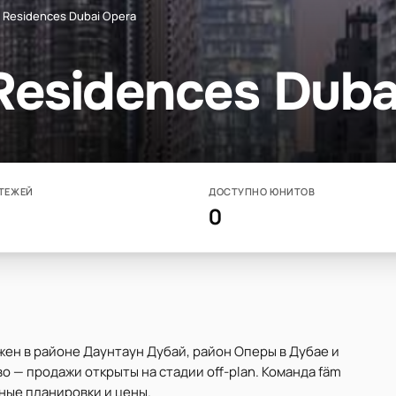
 Residences Dubai Opera
Residences Duba
ТЕЖЕЙ
ДОСТУПНО ЮНИТОВ
0
жен в районе Даунтаун Дубай, район Оперы в Дубае и
 — продажи открыты на стадии off-plan. Команда fäm
ные планировки и цены.