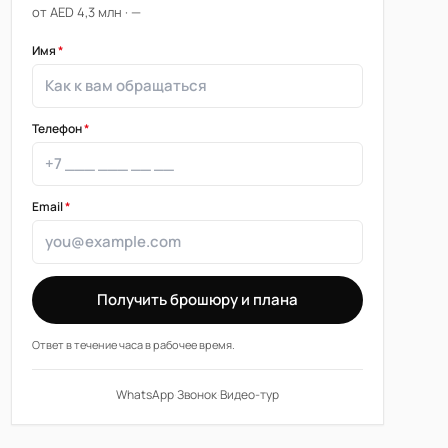
от AED 4,3 млн · —
Имя
*
Телефон
*
Email
*
Получить брошюру и плана
Ответ в течение часа в рабочее время.
WhatsApp
·
Звонок
·
Видео-тур