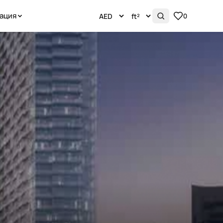
ация
0