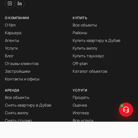
О КОМПАНИИ
КУПИТЬ
О fäm
Все объекты
Карьера
Районы
Агенты
Купить квартиру в Дубае
Услуги
Купить виллу
Блог
Купить таунхаус
Отзывы клиентов
Off-plan
Застройщики
Каталог объектов
Контакты и офисы
АРЕНДА
УСЛУГИ
Все объекты
Продать
Снять квартиру в Дубае
Оценка
Снять виллу
Ипотека
Снять студию
Все услуги
Снять с мебелью
Книга Инвестора