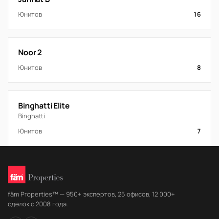
Юнитов
16
Noor 2
Юнитов
8
Binghatti Elite
Binghatti
Юнитов
7
fäm Properties™ — 950+ экспертов, 25 офисов, 12 000+
сделок с 2008 года.