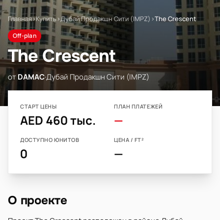
Главная
›
Купить
›
Дубай Продакшн Сити (IMPZ)
›
The Crescent
Off-plan
The Crescent
от
DAMAC
·
Дубай Продакшн Сити (IMPZ)
СТАРТ ЦЕНЫ
ПЛАН ПЛАТЕЖЕЙ
AED 460 тыс.
—
ДОСТУПНО ЮНИТОВ
ЦЕНА / FT²
0
—
О проекте