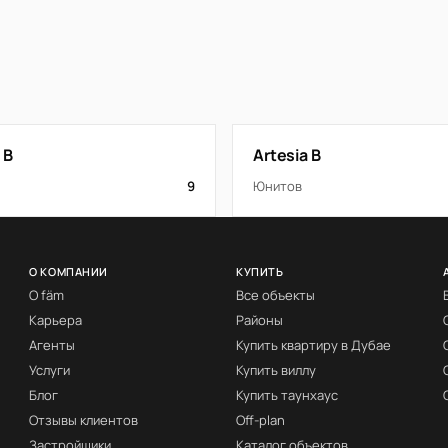
 B
Artesia B
9
Юнитов
О КОМПАНИИ
КУПИТЬ
О fäm
Все объекты
Карьера
Районы
Агенты
Купить квартиру в Дубае
Услуги
Купить виллу
Блог
Купить таунхаус
Отзывы клиентов
Off-plan
Застройщики
Каталог объектов