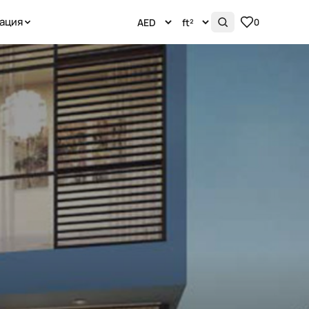
ация
0