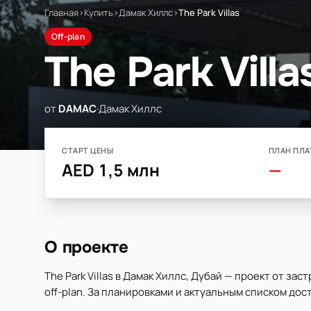
Главная
›
Купить
›
Дамак Хиллс
›
The Park Villas
Off-plan
The Park Villa
от
DAMAC
·
Дамак Хиллс
СТАРТ ЦЕНЫ
ПЛАН ПЛА
AED 1,5 млн
—
О проекте
The Park Villas в Дамак Хиллс, Дубай — проект от з
off-plan. За планировками и актуальным списком дос