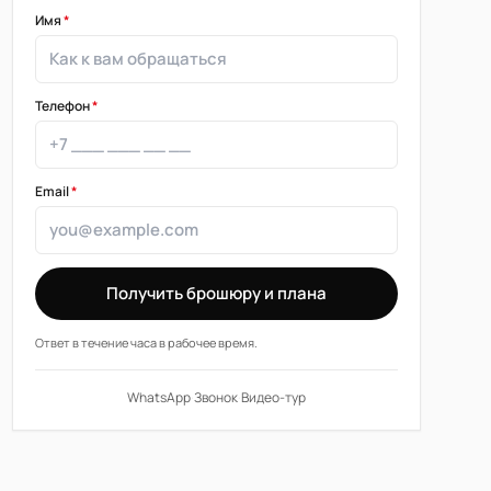
Имя
*
Телефон
*
Email
*
Получить брошюру и плана
Ответ в течение часа в рабочее время.
WhatsApp
·
Звонок
·
Видео-тур