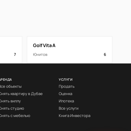
Golf Vita A
7
Юнитов
6
АРЕНДА
УСЛУГИ
Все объекты
Продать
Снять квартиру в Дубае
Оценка
Снять виллу
Ипотека
Снять студию
Все услуги
Снять с мебелью
Книга Инвестора