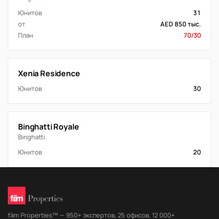
Юнитов
31
от
AED 850 тыс.
План
70/30
Xenia Residence
Юнитов
30
Binghatti Royale
Binghatti
Юнитов
20
fäm Properties™ — 950+ экспертов, 25 офисов, 12 000+