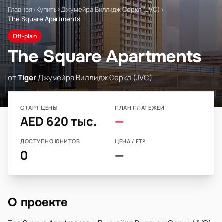
Главная
›
Купить
›
Джумейра Виллидж Серкл (JVC)
›
The Square Apartments
Off-plan
The Square Apartments
от
Tiger
·
Джумейра Виллидж Серкл (JVC)
СТАРТ ЦЕНЫ
ПЛАН ПЛАТЕЖЕЙ
AED 620 тыс.
—
ДОСТУПНО ЮНИТОВ
ЦЕНА / FT²
0
—
О проекте