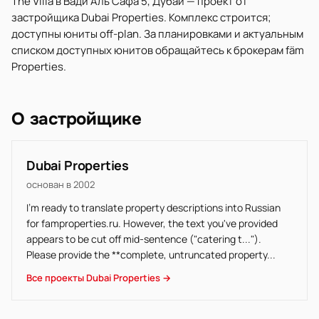
The Villa в Вади Аль Сафа 5, Дубай — проект от
застройщика Dubai Properties. Комплекс строится;
доступны юниты off-plan. За планировками и актуальным
списком доступных юнитов обращайтесь к брокерам fäm
Properties.
О застройщике
Dubai Properties
основан в 2002
I'm ready to translate property descriptions into Russian
for famproperties.ru. However, the text you've provided
appears to be cut off mid-sentence ("catering t...").
Please provide the **complete, untruncated property...
Все проекты Dubai Properties →