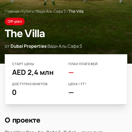
Главная
›
Купить
›
Вади Аль Сафа 5
›
The Villa
Off-plan
The Villa
от
Dubai Properties
·
Вади Аль Сафа 5
СТАРТ ЦЕНЫ
ПЛАН ПЛАТЕЖЕЙ
AED 2,4 млн
—
ДОСТУПНО ЮНИТОВ
ЦЕНА / FT²
0
—
О проекте