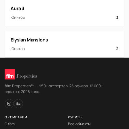
Aura 3
Юнитов
3
Elysian Mansions
Юнитов
2
fäm Properties™ — 950+ экспертов, 25 офисов, 12 000+
сделок с 2008 года.
О КОМПАНИИ
КУПИТЬ
О fäm
Все объекты