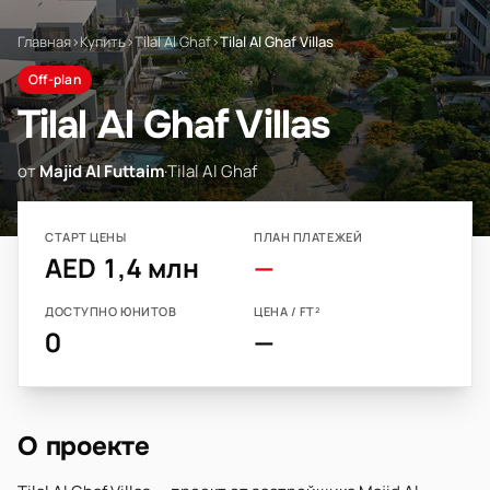
Главная
›
Купить
›
Tilal Al Ghaf
›
Tilal Al Ghaf Villas
Off-plan
Tilal Al Ghaf Villas
от
Majid Al Futtaim
·
Tilal Al Ghaf
СТАРТ ЦЕНЫ
ПЛАН ПЛАТЕЖЕЙ
AED 1,4 млн
—
ДОСТУПНО ЮНИТОВ
ЦЕНА / FT²
0
—
О проекте