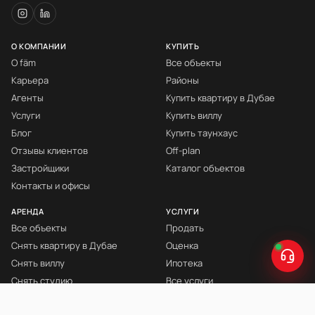
О КОМПАНИИ
КУПИТЬ
О fäm
Все объекты
Карьера
Районы
Агенты
Купить квартиру в Дубае
Услуги
Купить виллу
Блог
Купить таунхаус
Отзывы клиентов
Off-plan
Застройщики
Каталог объектов
Контакты и офисы
АРЕНДА
УСЛУГИ
Все объекты
Продать
Снять квартиру в Дубае
Оценка
Снять виллу
Ипотека
Снять студию
Все услуги
Снять с мебелью
Книга Инвестора