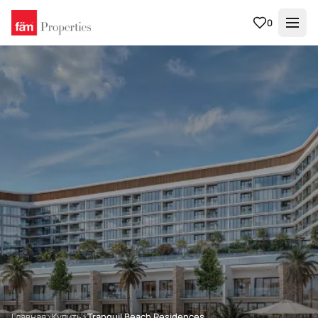
0
Главная
›
Купить
›
Tranquil Beach Residences