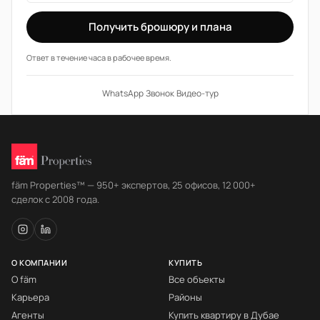
Получить брошюру и плана
Ответ в течение часа в рабочее время.
WhatsApp
·
Звонок
·
Видео-тур
fäm Properties™ — 950+ экспертов, 25 офисов, 12 000+
сделок с 2008 года.
О КОМПАНИИ
КУПИТЬ
О fäm
Все объекты
Карьера
Районы
Агенты
Купить квартиру в Дубае