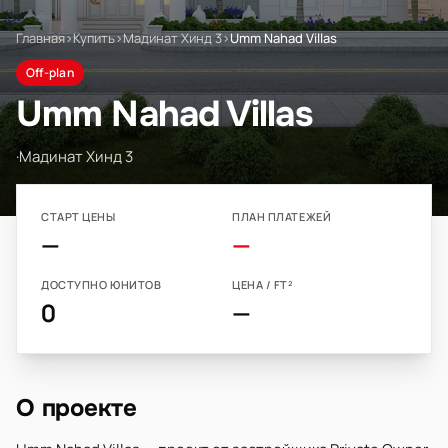
Главная
›
Купить
›
Мадинат Хинд 3
›
Umm Nahad Villas
Off-plan
Umm Nahad Villas
·
Мадинат Хинд 3
СТАРТ ЦЕНЫ
ПЛАН ПЛАТЕЖЕЙ
—
—
ДОСТУПНО ЮНИТОВ
ЦЕНА / FT²
0
—
О проекте