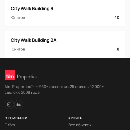
City Walk Building 9
Юнитов
10
City Walk Building 2A
Юнитов
8
fäm Properties™ — 950+ экспертов, 25 офисов, 12 000+
сделок с 2008 года.
О КОМПАНИИ
КУПИТЬ
О fäm
Все объекты