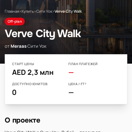
Главная
›
Купить
›
Сити Уок
›
Verve City Walk
Off-plan
Verve City Walk
от
Meraas
·
Сити Уок
СТАРТ ЦЕНЫ
ПЛАН ПЛАТЕЖЕЙ
AED 2,3 млн
—
ДОСТУПНО ЮНИТОВ
ЦЕНА / FT²
0
—
О проекте