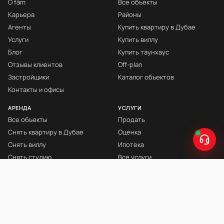
О fäm
Все объекты
Карьера
Районы
Агенты
Купить квартиру в Дубае
Услуги
Купить виллу
Блог
Купить таунхаус
Отзывы клиентов
Off-plan
Застройщики
Каталог объектов
Контакты и офисы
АРЕНДА
УСЛУГИ
Все объекты
Продать
Снять квартиру в Дубае
Оценка
Снять виллу
Ипотека
Снять студию
Все услуги
Снять с мебелью
Книга Инвестора
© fäm Properties™ · ORN 1858 · С 2008