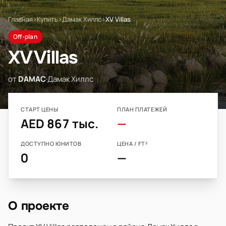
Главная
›
Купить
›
Дамак Хиллс
›
XV Villas
Off-plan
XV Villas
от
DAMAC
·
Дамак Хиллс
СТАРТ ЦЕНЫ
ПЛАН ПЛАТЕЖЕЙ
AED 867 тыс.
—
ДОСТУПНО ЮНИТОВ
ЦЕНА / FT²
0
—
О проекте