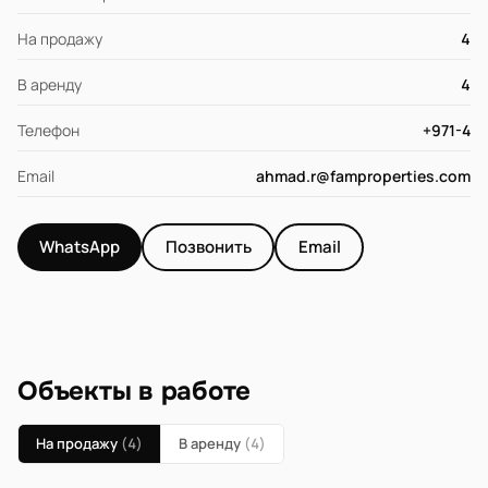
На продажу
4
В аренду
4
Телефон
+971-4
Email
ahmad.r@famproperties.com
WhatsApp
Позвонить
Email
Объекты в работе
На продажу
(4)
В аренду
(4)