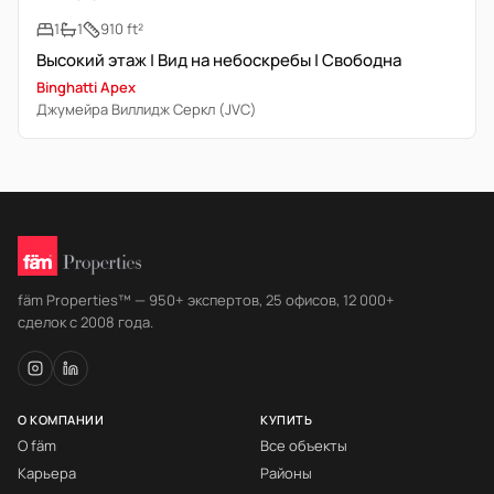
1
1
910 ft²
Высокий этаж | Вид на небоскребы | Свободна
Binghatti Apex
Джумейра Виллидж Серкл (JVC)
fäm Properties™ — 950+ экспертов, 25 офисов, 12 000+
сделок с 2008 года.
О КОМПАНИИ
КУПИТЬ
О fäm
Все объекты
Карьера
Районы