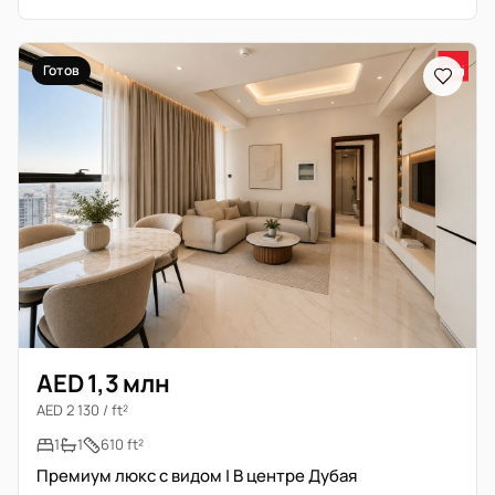
Готов
AED 1,3 млн
AED 2 130 / ft²
1
1
610 ft²
Премиум люкс с видом | В центре Дубая