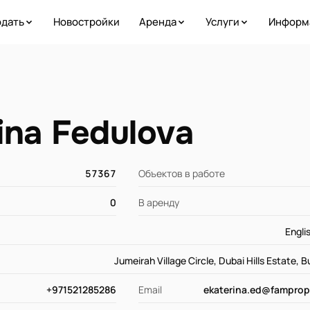
дать
Новостройки
Аренда
Услуги
Информ
ina Fedulova
57367
Объектов в работе
0
В аренду
Engli
Jumeirah Village Circle, Dubai Hills Estate, 
+971521285286
Email
ekaterina.ed@famprop