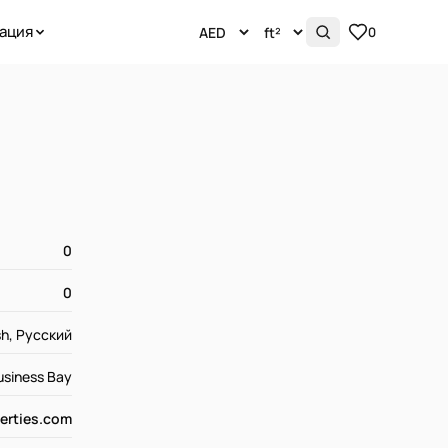
ация
0
0
0
sh, Русский
Business Bay
erties.com