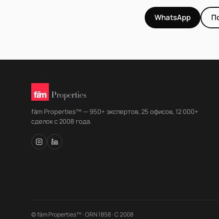
WhatsApp
П
fäm Properties™ — 950+ экспертов, 25 офисов, 12 000+
сделок с 2008 года.
© fäm Properties™ · ORN 1858 · С 2008