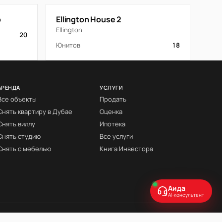
o
Ellington House 2
Ellington
20
Юнитов
18
АРЕНДА
УСЛУГИ
Все объекты
Продать
Снять квартиру в Дубае
Оценка
Снять виллу
Ипотека
Снять студию
Все услуги
Снять с мебелью
Книга Инвестора
Аида
AI-консультант