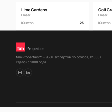
Lime Gardens
Golf G
Emaar
Emaar
Юнитов
25
Юнитов
fäm Properties™ — 950+ экспертов, 25 офисов, 12 000+
сделок с 2008 года.
© fäm Properties™ · ORN 1858 · С 2008