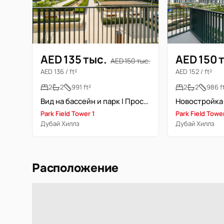
AED 135 тыс.
AED 150 
AED 150 тыс.
AED 136 / ft²
AED 152 / ft²
2
2
991 ft²
2
2
986 f
Вид на бассейн и парк | Просторная и современная | Новостройка
Park Field Tower 1
Park Field Tower
Дубай Хиллз
Дубай Хиллз
Расположение