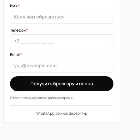
Имя
*
Телефон
*
Email
*
Получить брошюру и плана
Ответ в течение часа в рабочее время.
WhatsApp
·
Звонок
·
Видео-тур