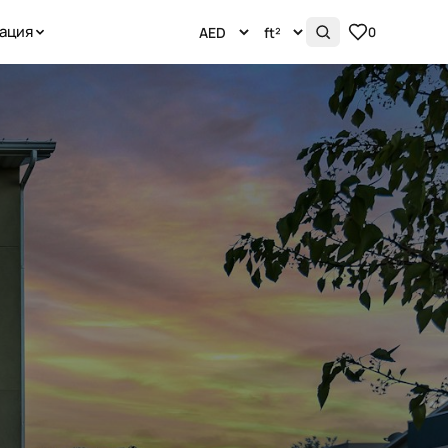
ация
0