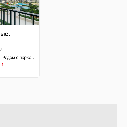
тыс.
t²
Новостройка | Рядом с парком | Без кондиционера
 1