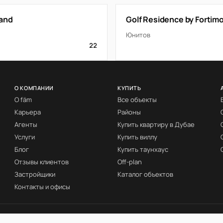
rand
Golf Residence by Fortim
Юнитов
22
О КОМПАНИИ
КУПИТЬ
О fäm
Все объекты
Карьера
Районы
Агенты
Купить квартиру в Дубае
Услуги
Купить виллу
Блог
Купить таунхаус
Отзывы клиентов
Off-plan
Застройщики
Каталог объектов
Контакты и офисы