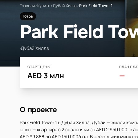
Главная
›
Купить
›
Дубай Хиллз
›
Park Field Tower 1
Готов
Park Field To
·
Дубай Хиллз
СТАРТ ЦЕНЫ
ПЛАН ПЛА
AED 3 млн
—
О проекте
Park Field Tower 1 в Дубай Хиллз, Дубай — жилой ко
юнит — квартира с 2 спальнями за AED 2 950 000; в а
AED 99 888 до AED 150 000/год. В нескольких минутах: