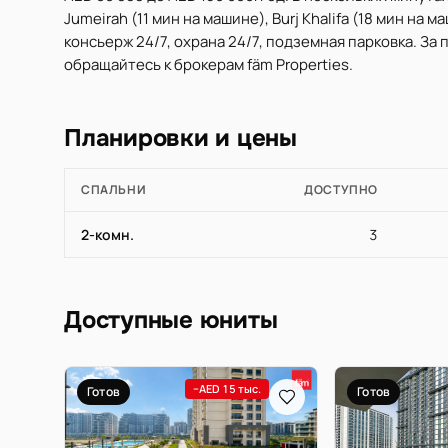
Jumeirah (11 мин на машине), Burj Khalifa (18 мин на
консьерж 24/7, охрана 24/7, подземная парковка. З
обращайтесь к брокерам fäm Properties.
Планировки и цены
СПАЛЬНИ
ДОСТУПНО
2-комн.
3
Доступные юниты
−AED 15 тыс.
Готов
Готов