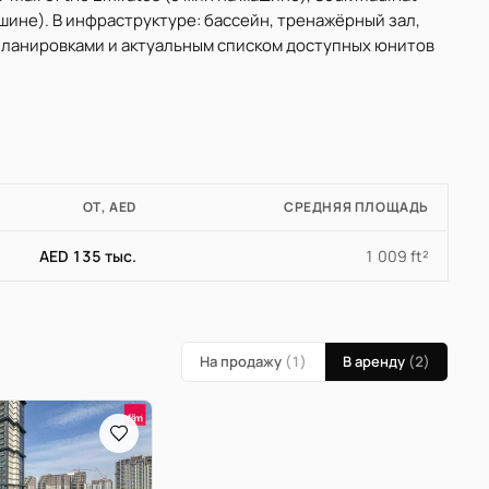
 машине). В инфраструктуре: бассейн, тренажёрный зал,
а планировками и актуальным списком доступных юнитов
ОТ, AED
СРЕДНЯЯ ПЛОЩАДЬ
AED 135 тыс.
1 009 ft²
На продажу
(1)
В аренду
(2)