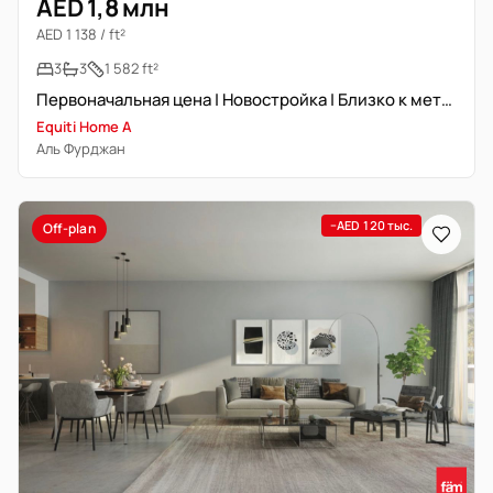
AED 1,8 млн
AED 1 138 / ft²
3
3
1 582 ft²
Первоначальная цена | Новостройка | Близко к метро
Equiti Home A
Аль Фурджан
−AED 120 тыс.
Off-plan