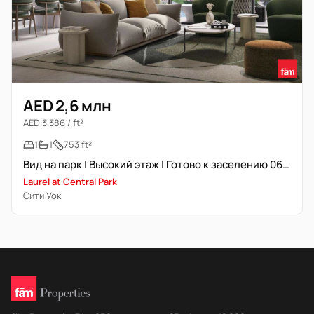
AED 2,6 млн
AED 3 386 / ft²
1
1
753 ft²
Вид на парк | Высокий этаж | Готово к заселению 06/26
Laurel at Central Park
Сити Уок