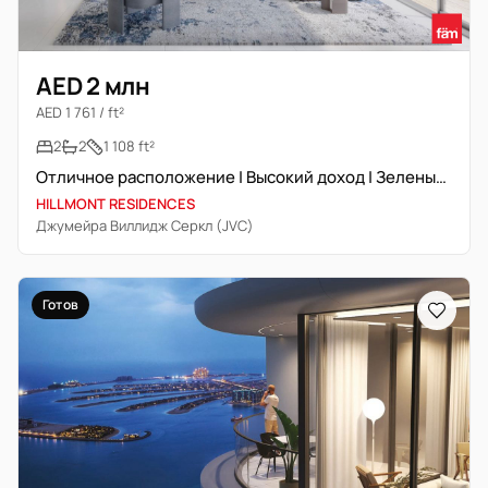
AED 2 млн
AED 1 761 / ft²
2
2
1 108 ft²
Отличное расположение | Высокий доход | Зеленые зоны
HILLMONT RESIDENCES
Джумейра Виллидж Серкл (JVC)
Готов