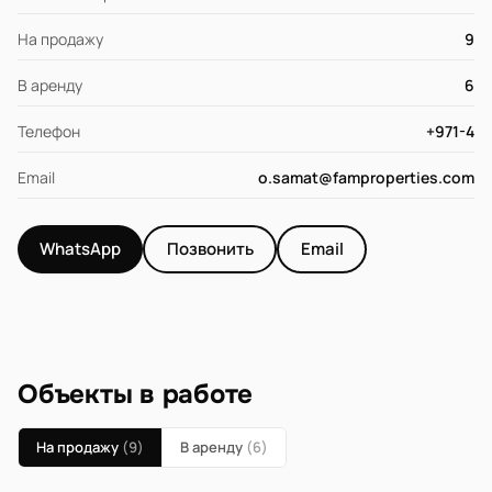
На продажу
9
В аренду
6
Телефон
+971-4
Email
o.samat@famproperties.com
WhatsApp
Позвонить
Email
Объекты в работе
На продажу
(9)
В аренду
(6)