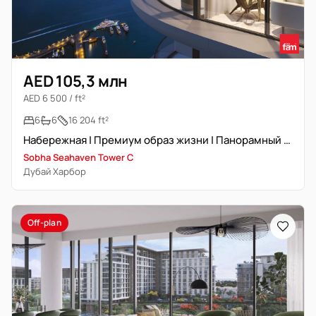
AED 105,3 млн
AED 6 500 / ft²
6
6
16 204 ft²
Набережная | Премиум образ жизни | Панорамный вид 360°
Sobha Seahaven Tower C
Дубай Харбор
Off-plan