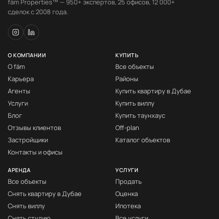
fäm Properties™ — 950+ экспертов, 25 офисов, 12 000+
сделок с 2008 года.
О КОМПАНИИ
КУПИТЬ
О fäm
Все объекты
Карьера
Районы
Агенты
Купить квартиру в Дубае
Услуги
Купить виллу
Блог
Купить таунхаус
Отзывы клиентов
Off-plan
Застройщики
Каталог объектов
Контакты и офисы
АРЕНДА
УСЛУГИ
Все объекты
Продать
Снять квартиру в Дубае
Оценка
Снять виллу
Ипотека
Снять студию
Все услуги