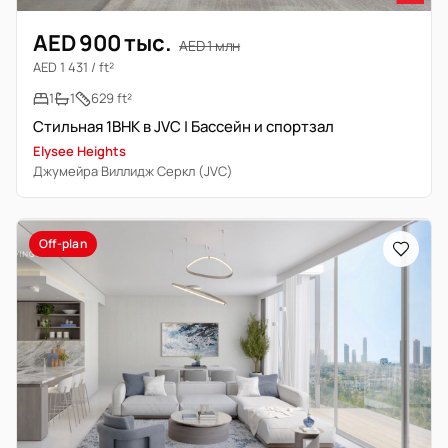
AED 900 тыс.
AED 1 млн
AED 1 431 / ft²
1
1
629 ft²
Стильная 1BHK в JVC | Бассейн и спортзал
Elysee Heights
Джумейра Виллидж Серкл (JVC)
Off-plan