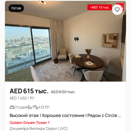
−AED 15 тыс.
Готов
AED 615 тыс.
AED 630 тыс.
AED 1 492 / ft²
Студия
1
412 ft²
Высокий этаж | Хорошее состояние | Рядом с Circle Mall
Golden Dream Tower 1
Джумейра Виллидж Серкл (JVC)