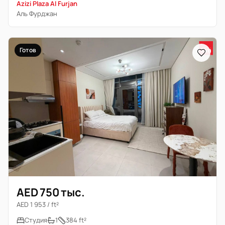
Azizi Plaza Al Furjan
Аль Фурджан
Готов
AED 750 тыс.
AED 1 953 / ft²
Студия
1
384 ft²