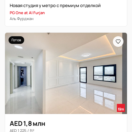
Новая студия у метро с премиум отделкой
PG One at Al Furjan
Аль Фурджан
Готов
AED 1,8 млн
AED 1 225 / ft²