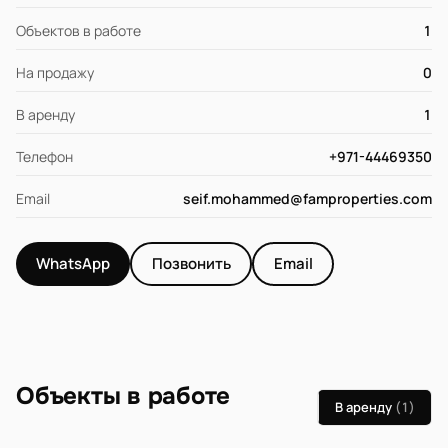
Объектов в работе
1
На продажу
0
В аренду
1
Телефон
+971-44469350
Email
seif.mohammed@famproperties.com
WhatsApp
Позвонить
Email
Объекты в работе
В аренду
(1)