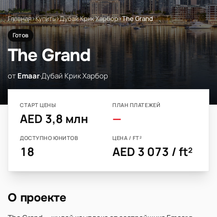
Главная
›
Купить
›
Дубай Крик Харбор
›
The Grand
Готов
The Grand
от
Emaar
·
Дубай Крик Харбор
СТАРТ ЦЕНЫ
ПЛАН ПЛАТЕЖЕЙ
AED 3,8 млн
—
ДОСТУПНО ЮНИТОВ
ЦЕНА / FT²
18
AED 3 073 / ft²
О проекте