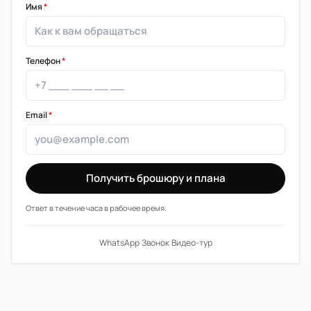
Имя
*
Телефон
*
Email
*
Получить брошюру и плана
Ответ в течение часа в рабочее время.
WhatsApp
·
Звонок
·
Видео-тур