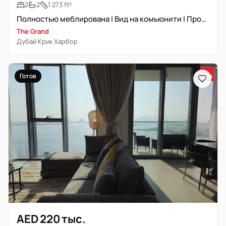
2
2
1 273 ft²
Полностью меблирована | Вид на комьюнити | Просторная
The Grand
Дубай Крик Харбор
Готов
AED 220 тыс.