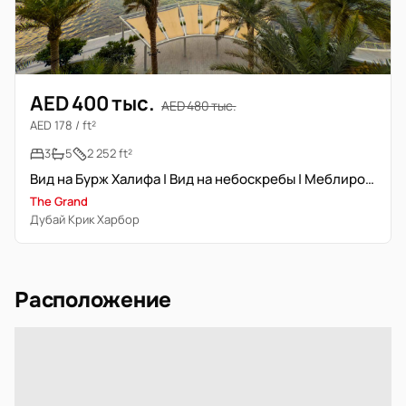
AED 400 тыс.
AED 480 тыс.
AED 178 / ft²
3
5
2 252 ft²
Вид на Бурж Халифа | Вид на небоскребы | Меблирована | Свободна
The Grand
Дубай Крик Харбор
Расположение