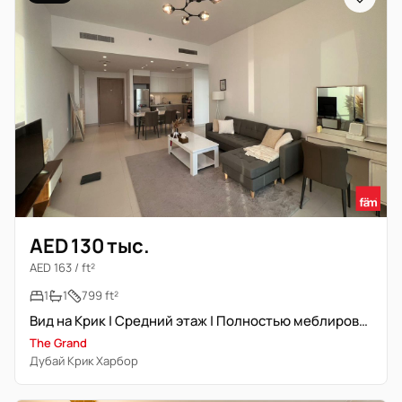
AED 130 тыс.
AED 163 / ft²
1
1
799 ft²
Вид на Крик | Средний этаж | Полностью меблирована
The Grand
Дубай Крик Харбор