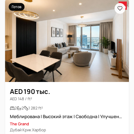
Готов
AED 190 тыс.
AED 148 / ft²
2
2
1 282 ft²
Меблирована | Высокий этаж | Свободна | Улучшенная
The Grand
Дубай Крик Харбор