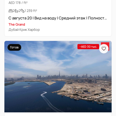
AED 178 / ft²
2
2
1 239 ft²
С августа 20 | Вид на воду | Средний этаж | Полностью меблирована
The Grand
Дубай Крик Харбор
−AED 30 тыс.
Готов