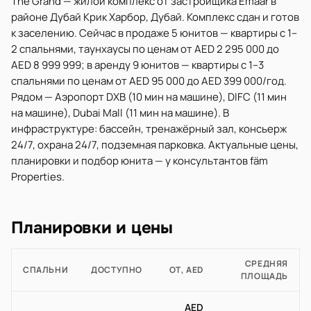
The Grand — жилой комплекс от застройщика Emaar в
районе Дубай Крик Харбор, Дубай. Комплекс сдан и готов
к заселению. Сейчас в продаже 5 юнитов — квартиры с 1–
2 спальнями, таунхаусы по ценам от AED 2 295 000 до
AED 8 999 999; в аренду 9 юнитов — квартиры с 1–3
спальнями по ценам от AED 95 000 до AED 399 000/год.
Рядом — Аэропорт DXB (10 мин на машине), DIFC (11 мин
на машине), Dubai Mall (11 мин на машине). В
инфраструктуре: бассейн, тренажёрный зал, консьерж
24/7, охрана 24/7, подземная парковка. Актуальные цены,
планировки и подбор юнита — у консультантов fäm
Properties.
Планировки и цены
СРЕДНЯЯ
СПАЛЬНИ
ДОСТУПНО
ОТ, AED
ПЛОЩАДЬ
AED