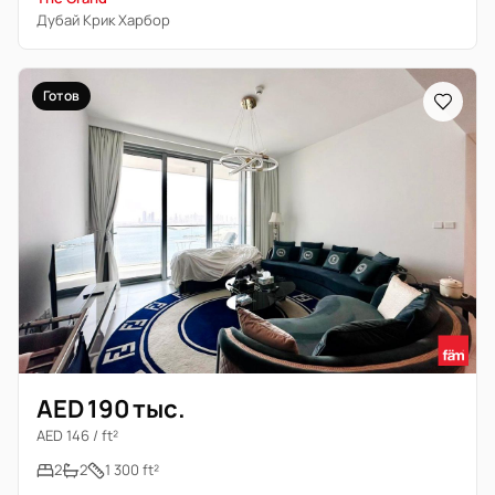
Дубай Крик Харбор
Готов
AED 190 тыс.
AED 146 / ft²
2
2
1 300 ft²