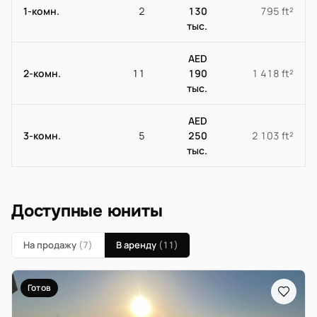
1-комн.
2
130
795 ft²
тыс.
AED
2-комн.
11
190
1 418 ft²
тыс.
AED
3-комн.
5
250
2 103 ft²
тыс.
Доступные юниты
На продажу
(7)
В аренду
(11)
Готов