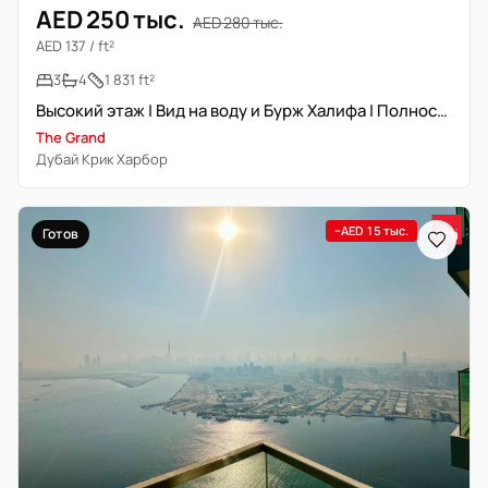
AED 250 тыс.
AED 280 тыс.
AED 137 / ft²
3
4
1 831 ft²
Высокий этаж | Вид на воду и Бурж Халифа | Полностью меблирована
The Grand
Дубай Крик Харбор
−AED 15 тыс.
Готов