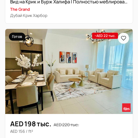
Вид на Крик и Бурж Халифа | Полностью меблирована | Свободна
The Grand
Дубай Крик Харбор
−AED 22 тыс.
Готов
AED 198 тыс.
AED 220 тыс.
AED 156 / ft²