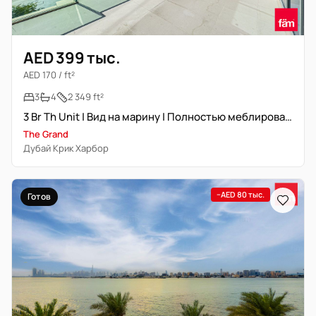
AED 399 тыс.
AED 170 / ft²
3
4
2 349 ft²
3 Br Th Unit | Вид на марину | Полностью меблирована
The Grand
Дубай Крик Харбор
−AED 80 тыс.
Готов