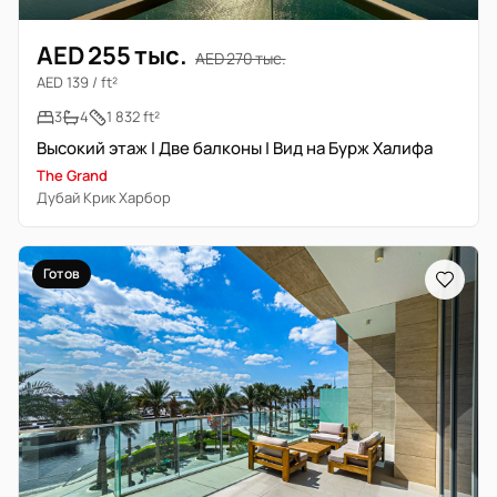
AED 255 тыс.
AED 270 тыс.
AED 139 / ft²
3
4
1 832 ft²
Высокий этаж | Две балконы | Вид на Бурж Халифа
The Grand
Дубай Крик Харбор
Готов