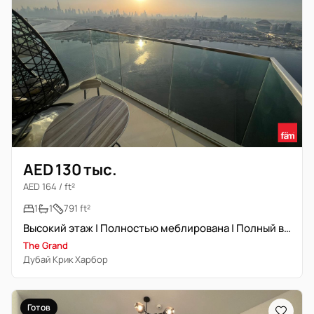
AED 130 тыс.
AED 164 / ft²
1
1
791 ft²
Высокий этаж | Полностью меблирована | Полный вид на небоскребы и воду
The Grand
Дубай Крик Харбор
Готов