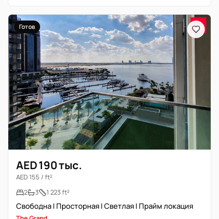
Готов
AED 190 тыс.
AED 155 / ft²
2
3
1 223 ft²
Свободна | Просторная | Светлая | Прайм локация
The Grand