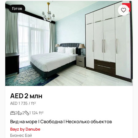
Готов
AED 2 млн
AED 1 735 / ft²
2
2
1 124 ft²
Вид на море | Свободна | Несколько объектов
Bayz by Danube
Бизнес Бэй