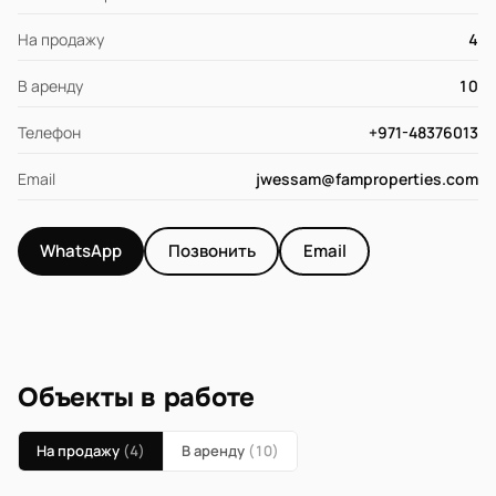
На продажу
4
В аренду
10
Телефон
+971-48376013
Email
jwessam@famproperties.com
WhatsApp
Позвонить
Email
Объекты в работе
На продажу
(4)
В аренду
(10)