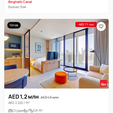
Binghatti Canal
Бизнес Бэй
−AED 71 тыс.
Готов
AED 1,2 млн
AED 1,3 млн
AED 2 222 / ft²
Студия
1
531 ft²