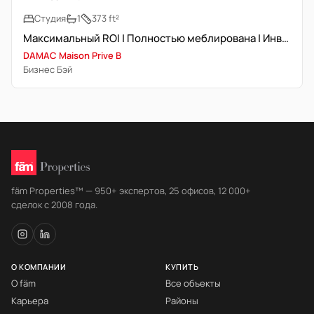
Студия
1
373 ft²
Максимальный ROI | Полностью меблирована | Инвестиционное предложение
DAMAC Maison Prive B
Бизнес Бэй
fäm Properties™ — 950+ экспертов, 25 офисов, 12 000+
сделок с 2008 года.
О КОМПАНИИ
КУПИТЬ
О fäm
Все объекты
Карьера
Районы