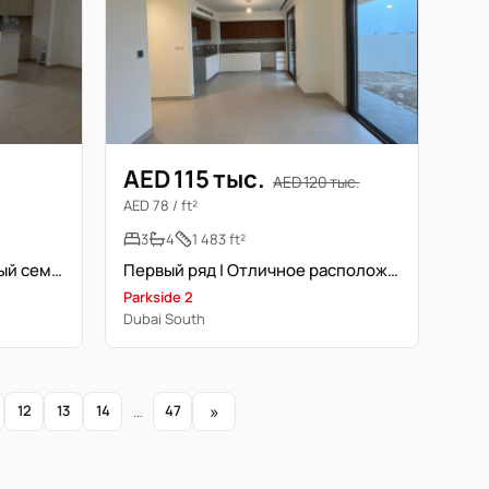
AED 115 тыс.
AED 120 тыс.
AED 78 / ft²
3
4
1 483 ft²
Вид на бассейн | Просторный семейный дом | Премиум-удобства
Первый ряд | Отличное расположение | Свободна
Parkside 2
Dubai South
»
12
13
14
…
47