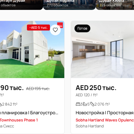
унтаун Дубай
Дубай Марина
Дубай Хиллз
 объектов
270 объектов
225 объектов
−AED 5 тыс.
Готов
190 тыс.
AED 250 тыс.
AED 195 тыс.
ft²
AED 120 / ft²
2 842 ft²
3
5
2 076 ft²
Угловая планировка | Благоустроенный сад
 Townhouses Phase 1
Sobha Hartland Waves Opulen
а Сиксс
Sobha Hartland