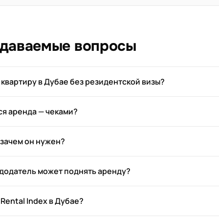
адаваемые вопросы
 квартиру в Дубае без резидентской визы?
ся аренда — чеками?
и зачем он нужен?
додатель может поднять аренду?
 Rental Index в Дубае?