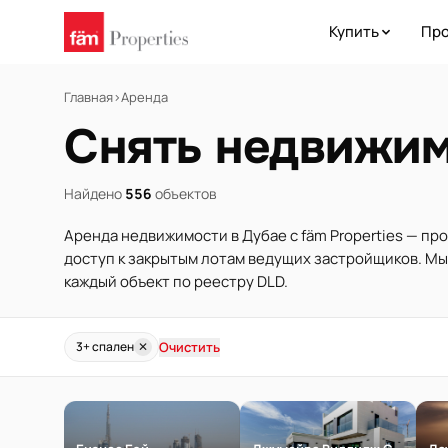
Купить
Про
Главная
›
Аренда
Снять недвижим
Найдено
556
объектов
Аренда недвижимости в Дубае с fäm Properties — пр
доступ к закрытым лотам ведущих застройщиков. М
каждый объект по реестру DLD.
Очистить
3+ спален
✕