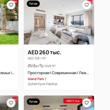
Готов
AED 260 тыс.
AED 158 / ft²
3
4
1 648 ft²
Просторный таунхаус для семьи | Зелёный оазис
Просторная | Современная | Люксовая мебель
Island Park 1
Дубай Крик Харбор
−AED 5 тыс.
Готов