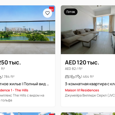
Готов
250 тыс.
AED 120 тыс.
 ft²
AED 82 / ft²
1 784 ft²
3
3
1 464 ft²
Элегантное жилье | Полный вид на гольф-поле | Свободна
dence 1 - The Hills
Maison VI Residences
мплекс The Hills с видом на
Джумейра Виллидж Серкл (JVC
 гольфа