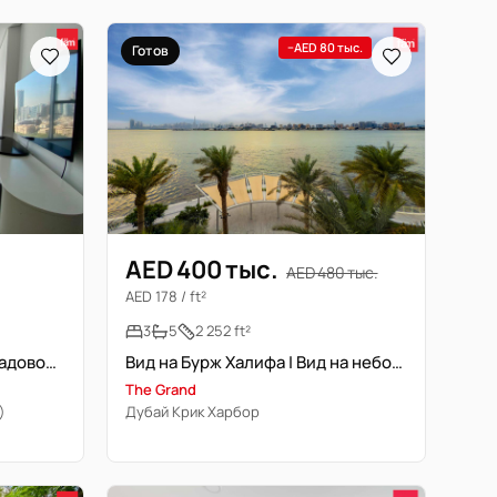
−AED 80 тыс.
Готов
AED 400 тыс.
AED 480 тыс.
AED 178 / ft²
3
5
2 252 ft²
3-комнатная квартира с кладовой | свободна сейчас | меблирована
Вид на Бурж Халифа | Вид на небоскребы | Меблирована | Свободна
The Grand
)
Дубай Крик Харбор