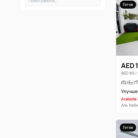
Готов
AED 
AED 89 / 
3
3
Arabella
Аль Хеби
Готов