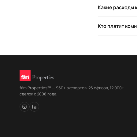
Какие расходы 
Кто платит ком
fäm Properties™ — 950+ экспертов, 25 офисов, 12 000+
сделок с 2008 года.