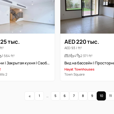
125 тыс.
AED 220 тыс.
ft²
AED 93 / ft²
1 564 ft²
3
4
2 371 ft²
3 спальни | Закрытая кухня | Свободна
2
Hayat Townhouses
lls 2
Town Square
«
1
…
5
6
7
8
9
10
11