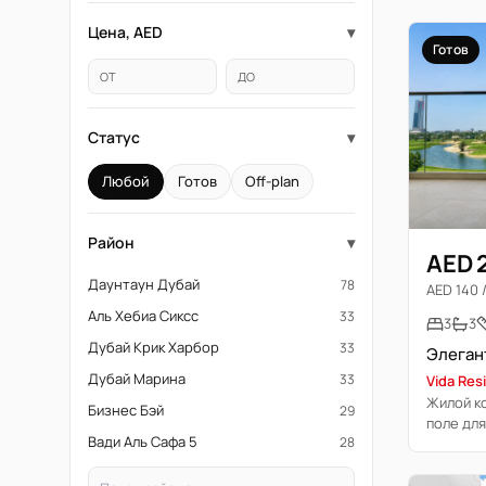
Цена, AED
▾
Готов
ОТ
ДО
Статус
▾
Любой
Готов
Off-plan
Район
▾
AED 
Даунтаун Дубай
78
AED 140 /
Аль Хебиа Сиксс
33
3
3
Дубай Крик Харбор
33
Дубай Марина
33
Vida Resi
Жилой ко
Бизнес Бэй
29
поле для
Вади Аль Сафа 5
28