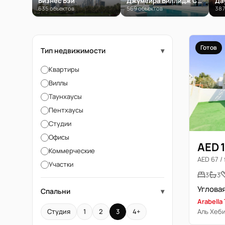
Бизнес Бэй
Джумейра Виллидж Серкл (JVC)
Да
635 объектов
569 объектов
387
Готов
Тип недвижимости
▾
Квартиры
Виллы
Таунхаусы
Пентхаусы
Студии
Офисы
AED 
Коммерческие
AED 67 / 
Участки
3
3
Спальни
▾
Arabella
Аль Хеби
Студия
1
2
3
4+