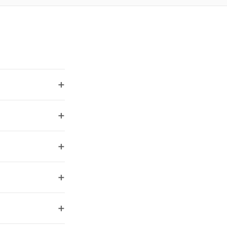
+
+
+
+
+