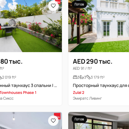
Готов
180 тыс.
AED 290 тыс.
ft²
AED 91 / ft²
2 019 ft²
3
3
3 179 ft²
Улучшенный таунхаус 3 спальни | Рядом с парком
 Townhouses Phase 1
Zulal 2
а Сиксс
Эмиратс Ливинг
Готов