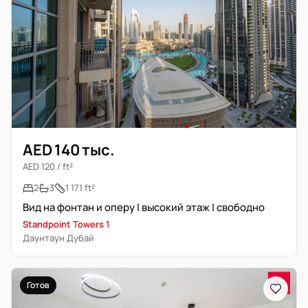
AED 140 тыс.
AED 120 / ft²
2
3
1 171 ft²
Вид на фонтан и оперу | высокий этаж | свободно
Standpoint Towers 1
Даунтаун Дубай
Готов