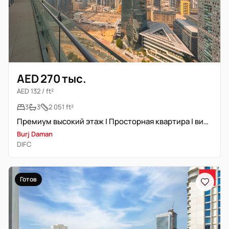
AED 270 тыс.
AED 132 / ft²
3
3
2 051 ft²
Премиум высокий этаж | Просторная квартира | вид на DIFC
Burj Daman
DIFC
Готов