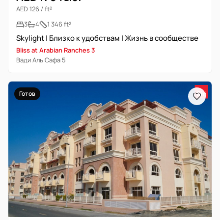
AED 126 / ft²
3
4
1 346 ft²
Skylight | Близко к удобствам | Жизнь в сообществе
Bliss at Arabian Ranches 3
Вади Аль Сафа 5
Готов