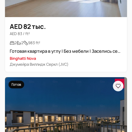
AED 82 тыс.
AED 83 / ft²
2
2
983 ft²
Готовая квартира в углу | Без мебели | Заселись сейчас
Binghatti Nova
Джумейра Виллидж Серкл (JVC)
Готов