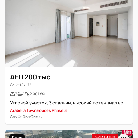
AED 200 тыс.
AED 67 / ft²
3
4
2 981 ft²
Угловой участок, 3 спальни, высокий потенциал аренды
Arabella Townhouses Phase 3
Аль Хебиа Сиксс
−AED 10 тыс.
Готов