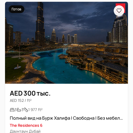
Готов
AED 300 тыс.
AED 152 / ft²
3
3
1 977 ft²
Полный вид на Бурж Халифа | Свободна | Без мебели | Высокий этаж
The Residences 6
Даунтаун Дубай