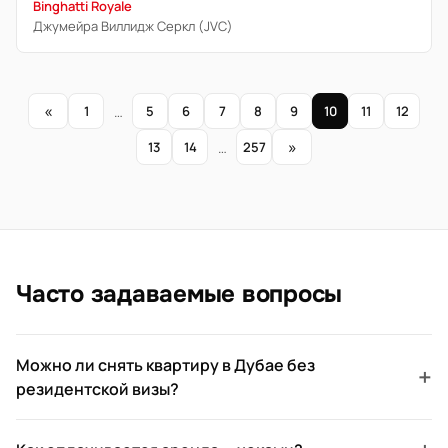
Binghatti Royale
Джумейра Виллидж Серкл (JVC)
«
1
…
5
6
7
8
9
10
11
12
»
13
14
…
257
Часто задаваемые вопросы
Можно ли снять квартиру в Дубае без
+
резидентской визы?