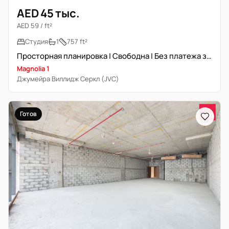
AED 45 тыс.
AED 59 / ft²
Студия
1
757 ft²
Просторная планировка | Свободна | Без платежа за охлаждение
Magnolia 1
Джумейра Виллидж Серкл (JVC)
Готов