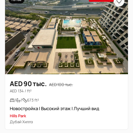
AED 90 тыс.
AED 100 тыс.
AED 134 / ft²
1
1
673 ft²
Новостройка | Высокий этаж | Лучший вид
Hills Park
Дубай Хиллз