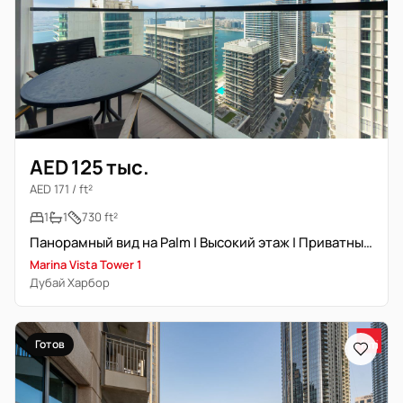
AED 125 тыс.
AED 171 / ft²
1
1
730 ft²
Панорамный вид на Palm | Высокий этаж | Приватный пляж
Marina Vista Tower 1
Дубай Харбор
Готов