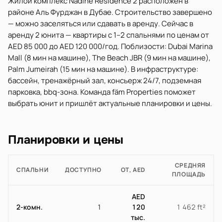
Жилой комплекс Nadine Residence 2 расположен в
районе Аль Фурджан в Дубае. Строительство завершено
— можно заселяться или сдавать в аренду. Сейчас в
аренду 2 юнита — квартиры с 1–2 спальнями по ценам от
AED 85 000 до AED 120 000/год. Поблизости: Dubai Marina
Mall (8 мин на машине), The Beach JBR (9 мин на машине),
Palm Jumeirah (15 мин на машине). В инфраструктуре:
бассейн, тренажёрный зал, консьерж 24/7, подземная
парковка, bbq-зона. Команда fäm Properties поможет
выбрать юнит и пришлёт актуальные планировки и цены.
Планировки и цены
СРЕДНЯЯ
СПАЛЬНИ
ДОСТУПНО
ОТ, AED
ПЛОЩАДЬ
AED
2-комн.
1
120
1 462 ft²
тыс.