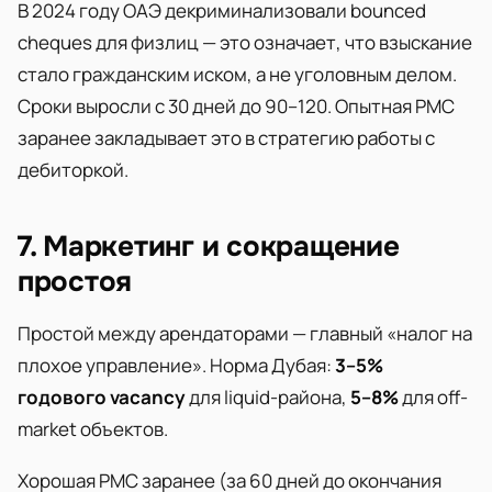
В 2024 году ОАЭ декриминализовали bounced
cheques для физлиц — это означает, что взыскание
стало гражданским иском, а не уголовным делом.
Сроки выросли с 30 дней до 90–120. Опытная PMC
заранее закладывает это в стратегию работы с
дебиторкой.
7. Маркетинг и сокращение
простоя
Простой между арендаторами — главный «налог на
плохое управление». Норма Дубая:
3–5%
годового vacancy
для liquid-района,
5–8%
для off-
market объектов.
Хорошая PMC заранее (за 60 дней до окончания