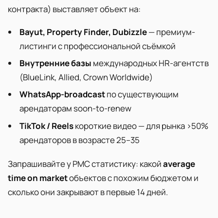
контракта) выставляет объект на:
Bayut, Property Finder, Dubizzle
— премиум-
листинги с профессиональной съёмкой
Внутренние базы
международных HR-агентств
(BlueLink, Allied, Crown Worldwide)
WhatsApp-broadcast
по существующим
арендаторам soon-to-renew
TikTok / Reels
короткие видео — для рынка >50%
арендаторов в возрасте 25–35
Запрашивайте у PMC статистику: какой
average
time on market
объектов с похожим бюджетом и
сколько они закрывают в первые 14 дней.