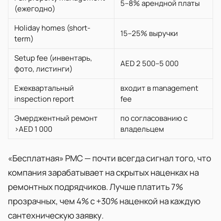
5–8% арендной платы
(ежегодно)
Holiday homes (short-
15–25% выручки
term)
Setup fee (инвентарь,
AED 2 500–5 000
фото, листинги)
Ежеквартальный
входит в management
inspection report
fee
Эмерджентный ремонт
по согласованию с
>AED 1 000
владельцем
«Бесплатная» PMC — почти всегда сигнал того, что
компания зарабатывает на скрытых наценках на
ремонтных подрядчиков. Лучше платить 7%
прозрачных, чем 4% с +30% наценкой на каждую
сантехническую заявку.