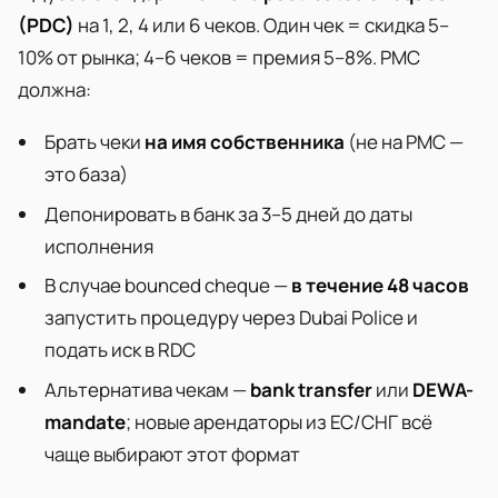
(PDC)
на 1, 2, 4 или 6 чеков. Один чек = скидка 5–
10% от рынка; 4–6 чеков = премия 5–8%. PMC
должна:
Брать чеки
на имя собственника
(не на PMC —
это база)
Депонировать в банк за 3–5 дней до даты
исполнения
В случае bounced cheque —
в течение 48 часов
запустить процедуру через Dubai Police и
подать иск в RDC
Альтернатива чекам —
bank transfer
или
DEWA-
mandate
; новые арендаторы из ЕС/СНГ всё
чаще выбирают этот формат