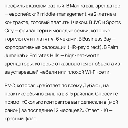
профиль в каждом разный. В Marina ваш арендатор
— европейский middle-management на 2-летнем
контракте, готовый платить 1 чеком. В JVC и Sports
City — фрилансеры и молодые семьи, которые
торгуются и платят 4–6 чеками. В Business Bay —
корпоративные релокации (HR-pay direct). В Palm
Jumeirah и Emirates Hills — high-net-worth
арендаторы, которые отказываются от объекта из-
за устаревшей мебели или плохой Wi-Fi-сети.
PMC, которая «работает по всему Дубаю», на
практике обычно сильна в 3–5 районах. Спросите
прямо: «Сколько контрактов вы подписали в [мой
район] за последние 12 месяцев?» Ответ <10 —
красный флаг.