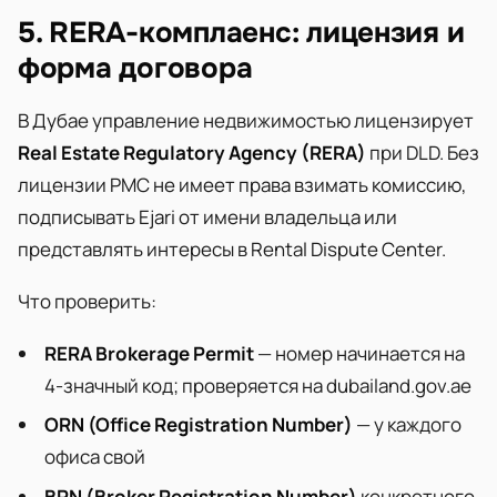
5. RERA-комплаенс: лицензия и
форма договора
В Дубае управление недвижимостью лицензирует
Real Estate Regulatory Agency (RERA)
при DLD. Без
лицензии PMC не имеет права взимать комиссию,
подписывать Ejari от имени владельца или
представлять интересы в Rental Dispute Center.
Что проверить:
RERA Brokerage Permit
— номер начинается на
4-значный код; проверяется на dubailand.gov.ae
ORN (Office Registration Number)
— у каждого
офиса свой
BRN (Broker Registration Number)
конкретного