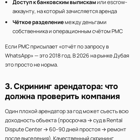
Доступ к банковским выпискам
или escrow-
аккаунту, на который зачисляется аренда
Чёткое разделение
между деньгами
собственника и операционным счётом PMC
Если PMC присылает «отчёт по запросу в
WhatsApp» — это 2018 год. В 2026 на рынке Дубая
это просто не норма.
3. Скрининг арендатора: что
должна проверить компания
Один плохой арендатор за год может съесть всю
доходность объекта (просрочка → суд в Rental
Dispute Center → 60–90 дней простоя → ремонт
после выселения). Качественный скрининг