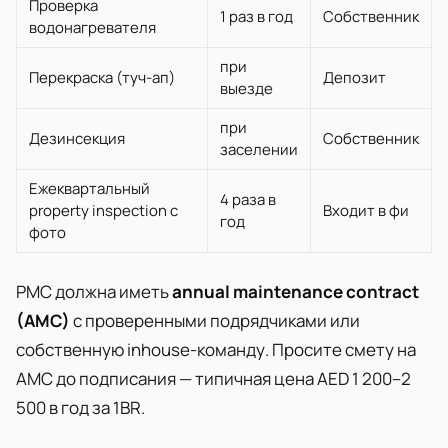
Проверка
1 раз в год
Собственник
водонагревателя
при
Перекраска (туч-ап)
Депозит
выезде
при
Дезинсекция
Собственник
заселении
Ежеквартальный
4 раза в
property inspection с
Входит в фи
год
фото
PMC должна иметь
annual maintenance contract
(AMC)
с проверенными подрядчиками или
собственную inhouse-команду. Просите смету на
AMC до подписания — типичная цена AED 1 200–2
500 в год за 1BR.