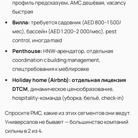
профиль предсказуем, AMC дешёвая, vacancy
быстрая
Вилла:
требуется садовник (AED 800–1 500/
мес), бассейн (AED 1 200–2 000/мес), pest
control, иногда maid
Penthouse:
HNW-арендатор, отдельная
coordination с building management,
спецтребования к меблировке
Holiday home (Airbnb):
отдельная лицензия
DTCM
, динамическое ценообразование,
hospitality-команда (уборка, бельё, check-in)
Спросите PMC, какие из этих сегментов они ведут.
Универсалов не бывает — большинство компаний
сильны в 2 из 4.