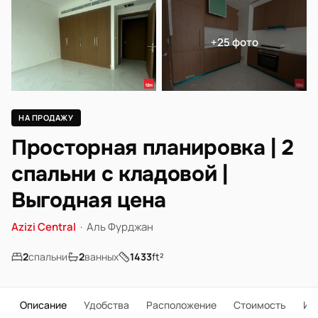
+25 фото
НА ПРОДАЖУ
Просторная планировка | 2
спальни с кладовой |
Выгодная цена
Azizi Central
·
Аль Фурджан
2
спальни
2
ванных
1433
ft²
Описание
Удобства
Расположение
Стоимость
Ип