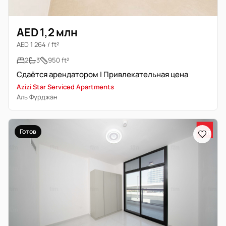
AED 1,2 млн
AED 1 264 / ft²
2
3
950 ft²
Сдаётся арендатором | Привлекательная цена
Azizi Star Serviced Apartments
Аль Фурджан
Готов