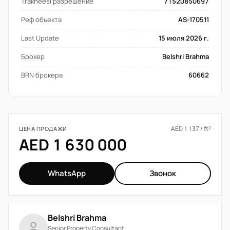
Trakheesi разрешение
71520850697
Реф объекта
AS-170511
Last Update
15 июля 2026 г.
Брокер
Belshri Brahma
BRN брокера
60662
AED 1 137 / ft²
ЦЕНА ПРОДАЖИ
AED 1 630 000
WhatsApp
Звонок
Belshri Brahma
Senior Property Consultant