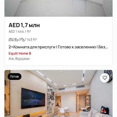
AED 1,7 млн
AED 1 444 / ft²
2
3
1 143 ft²
2+Комната для прислуги | Готово к заселению | Без охлаждения | Вид на сад
Equiti Home B
Аль Фурджан
Готов