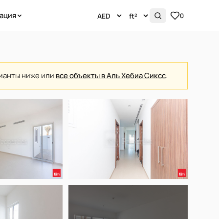
ация
0
рианты ниже или
все объекты в Аль Хебиа Сиксс
.