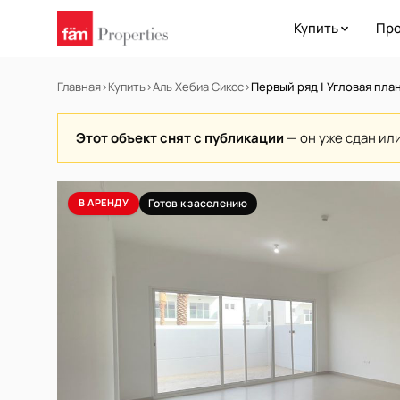
Купить
Про
Главная
›
Купить
›
Аль Хебиа Сиксс
›
Первый ряд | Угловая пла
Этот объект снят с публикации
— он уже сдан ил
В АРЕНДУ
Готов к заселению