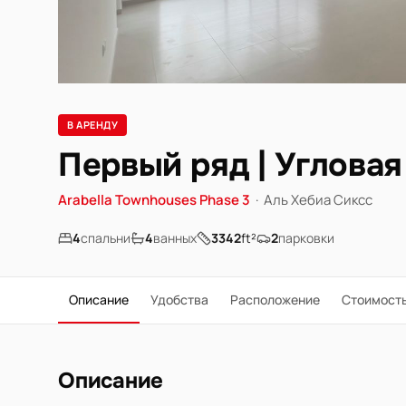
В АРЕНДУ
Первый ряд | Угловая
Arabella Townhouses Phase 3
·
Аль Хебиа Сиксс
4
спальни
4
ванных
3342
ft²
2
парковки
Описание
Удобства
Расположение
Стоимост
Описание