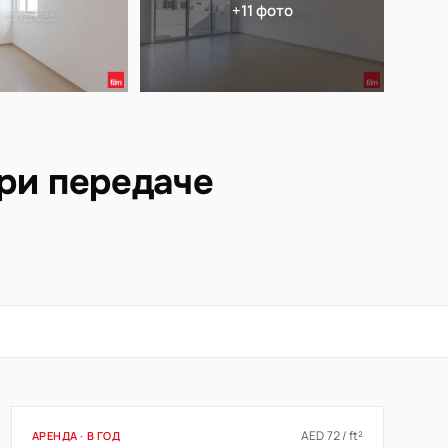
+11 фото
при передаче
AED 72 / ft²
АРЕНДА · В ГОД