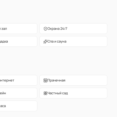
 зал
Охрана 24/7
щадка
Спа и сауна
интернет
Прачечная
сейн
Частный сад
раса