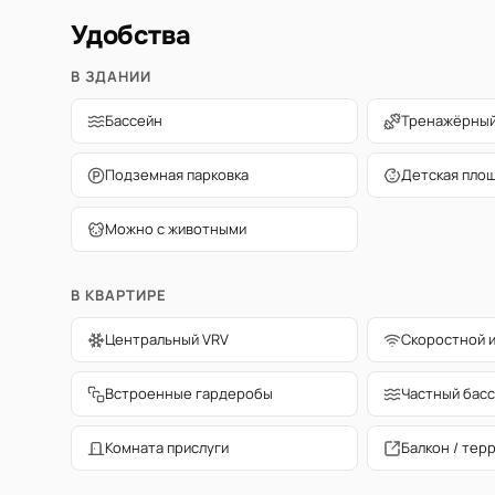
Удобства
В ЗДАНИИ
Бассейн
Тренажёрный
Подземная парковка
Детская пло
Можно с животными
В КВАРТИРЕ
Центральный VRV
Скоростной 
Встроенные гардеробы
Частный бас
Комната прислуги
Балкон / тер