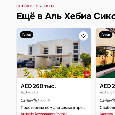
ПОХОЖИЕ ОБЪЕКТЫ
Ещё в Аль Хебиа Сик
Готов
Готов
AED 260 тыс.
AED 2
AED 74 / ft²
AED 74 / f
4
4
3 535 ft²
4
4
Просторный дом для семьи в премиум-локации
Arabella Townhouses Phase 1
Naseem