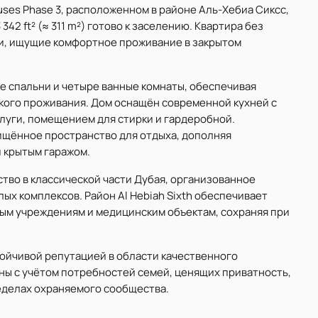
uses Phase 3, расположенном в районе Аль-Хебиа Сиксс,
2 ft² (≈ 311 m²) готово к заселению. Квартира без
ьи, ищущие комфортное проживание в закрытом
е спальни и четыре ванные комнаты, обеспечивая
кого проживания. Дом оснащён современной кухней с
луги, помещением для стирки и гардеробной.
ищённое пространство для отдыха, дополняя
 крытым гаражом.
ство в классической части Дубая, организованное
ых комплексов. Район Al Hebiah Sixth обеспечивает
ым учреждениям и медицинским объектам, сохраняя при
стойчивой репутацией в области качественного
ны с учётом потребностей семей, ценящих приватность,
еделах охраняемого сообщества.