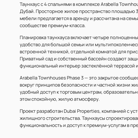
Таунхаус с 4 спальнями в комплексе Arabella Townho
Дубай. Просторное жилое пространство площадью 3 34
мебели предлагается в аренду и рассчитана на сем
сообществе премиум-класса.
Планировка таунхауса включает четыре полноценны
удобство для большой семьи или мультипоколенчес
встроенной техникой, отдельной комнатой для прис
Приватный сад и собственный бассейн создают защ
функциональный интерьер застеклённой террасой и
Arabella Townhouses Phase 3 — это закрытое сообще
вокруг принципов безопасности и частной жизни жил
удобный доступ к торговым центрам, образовательн
этом спокойную, жилую атмосферу.
Проект разработан Dubai Properties, компанией с у
жилищного строительства. Таунхаусы спроектирова
функциональность и доступ к премиум-услугам в пр