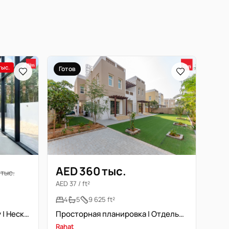
тыс.
Готов
AED 360 тыс.
 тыс.
AED 37 / ft²
4
5
9 625 ft²
Специалист по сообществу | Несколько вариантов | Новостройка
Просторная планировка | Отдельная вилла | Отличное местоположение
Rahat