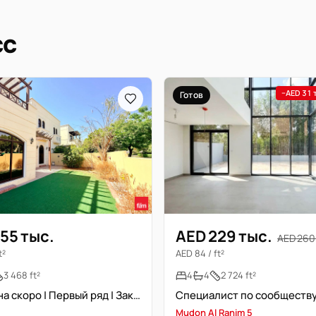
сс
−AED 31 
Готов
55 тыс.
AED 229 тыс.
AED 260
t²
AED 84 / ft²
3 468 ft²
4
4
2 724 ft²
Свободна скоро | Первый ряд | Закрытая кухня | Мудон
Mudon Al Ranim 5