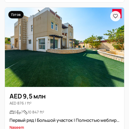
Готов
AED 9,5 млн
AED 876 / ft²
5
7
10 847 ft²
Первый ряд | Большой участок | Полностью меблирована
Naseem