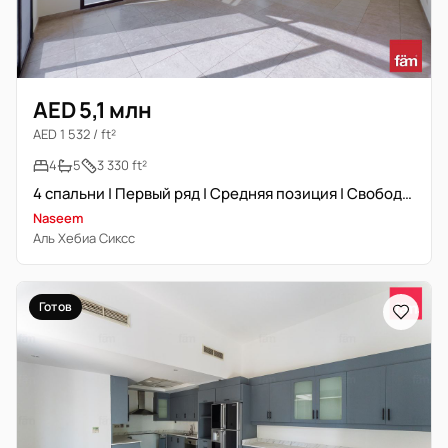
AED 5,1 млн
AED 1 532 / ft²
4
5
3 330 ft²
4 спальни | Первый ряд | Средняя позиция | Свободна скоро
Naseem
Аль Хебиа Сиксс
Готов