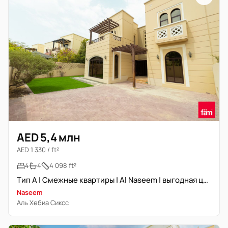
AED 5,4 млн
AED 1 330 / ft²
4
4
4 098 ft²
Тип А | Смежные квартиры | Al Naseem | выгодная цена
Naseem
Аль Хебиа Сиксс