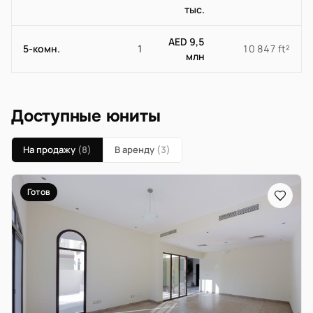
тыс.
AED 9,5
5-комн.
1
10 847 ft²
млн
Доступные юниты
На продажу
(8)
В аренду
(3)
Готов