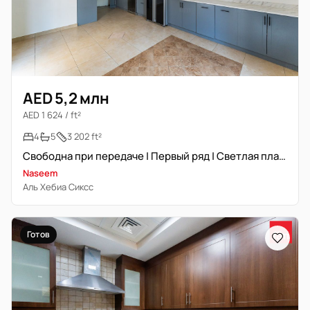
AED 5,2 млн
AED 1 624 / ft²
4
5
3 202 ft²
Свободна при передаче | Первый ряд | Светлая планировка | Удачная планировка
Naseem
Аль Хебиа Сиксс
Готов