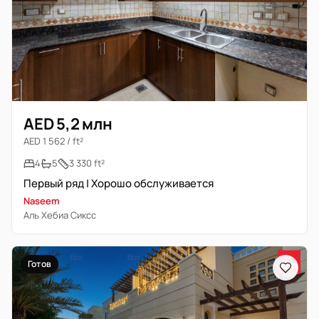
AED 5,2 млн
AED 1 562 / ft²
4
5
3 330 ft²
Первый ряд | Хорошо обслуживается
Naseem
Аль Хебиа Сиксс
Готов