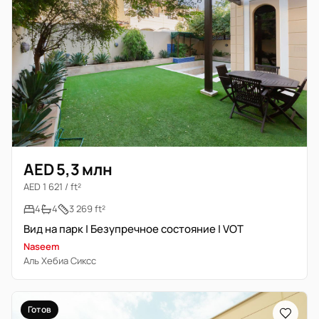
AED 5,3 млн
AED 1 621 / ft²
4
4
3 269 ft²
Вид на парк | Безупречное состояние | VOT
Naseem
Аль Хебиа Сиксс
Готов