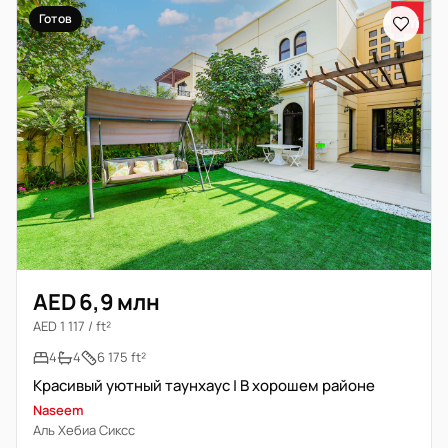
Готов
AED 6,9 млн
AED 1 117 / ft²
4
4
6 175 ft²
Красивый уютный таунхаус | В хорошем районе
Naseem
Аль Хебиа Сиксс