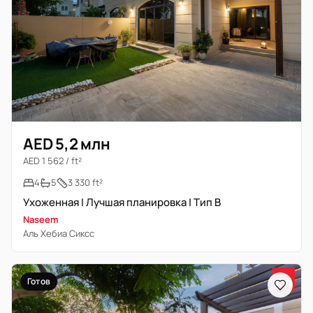
AED 5,2 млн
AED 1 562 / ft²
4
5
3 330 ft²
Ухоженная | Лучшая планировка | Тип B
Naseem
Аль Хебиа Сиксс
Готов