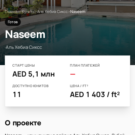
Главная
›
Купить
›
Аль Хебиа Сиксс
›
Naseem
Готов
Naseem
·
Аль Хебиа Сиксс
СТАРТ ЦЕНЫ
ПЛАН ПЛАТЕЖЕЙ
AED 5,1 млн
—
ДОСТУПНО ЮНИТОВ
ЦЕНА / FT²
11
AED 1 403 / ft²
О проекте