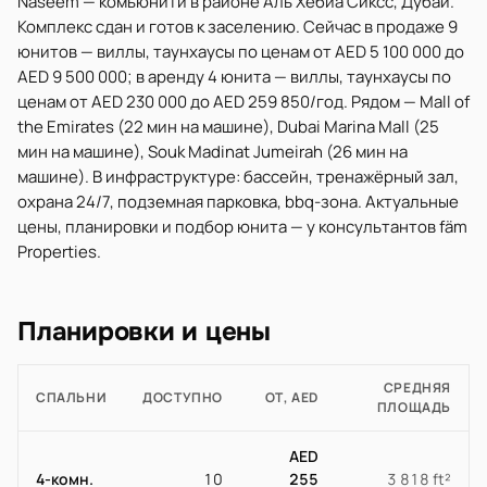
Naseem — комьюнити в районе Аль Хебиа Сиксс, Дубай.
Комплекс сдан и готов к заселению. Сейчас в продаже 9
юнитов — виллы, таунхаусы по ценам от AED 5 100 000 до
AED 9 500 000; в аренду 4 юнита — виллы, таунхаусы по
ценам от AED 230 000 до AED 259 850/год. Рядом — Mall of
the Emirates (22 мин на машине), Dubai Marina Mall (25
мин на машине), Souk Madinat Jumeirah (26 мин на
машине). В инфраструктуре: бассейн, тренажёрный зал,
охрана 24/7, подземная парковка, bbq-зона. Актуальные
цены, планировки и подбор юнита — у консультантов fäm
Properties.
Планировки и цены
СРЕДНЯЯ
СПАЛЬНИ
ДОСТУПНО
ОТ, AED
ПЛОЩАДЬ
AED
4-комн.
10
255
3 818 ft²