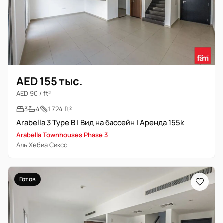
AED 155 тыс.
AED 90 / ft²
3
4
1 724 ft²
Arabella 3 Type B | Вид на бассейн | Аренда 155k
Arabella Townhouses Phase 3
Аль Хебиа Сиксс
Готов