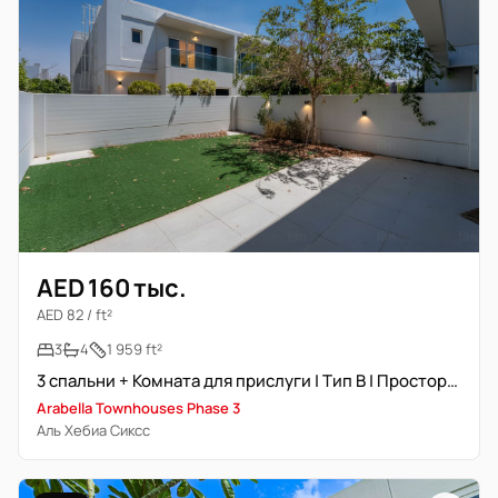
AED 160 тыс.
AED 82 / ft²
3
4
1 959 ft²
3 спальни + Комната для прислуги | Тип B | Просторный участок
Arabella Townhouses Phase 3
Аль Хебиа Сиксс