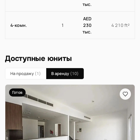
тыс.
AED
4-комн.
1
230
4 210 ft²
тыс.
Доступные юниты
На продажу
(1)
В аренду
(10)
Готов