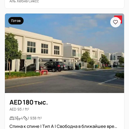
Аль Хебиа Сиксс
Готов
AED 180 тыс.
AED 93 / ft²
3
4
1 938 ft²
Спина к спине | Тип A | Свободна в ближайшее время | Без мебели