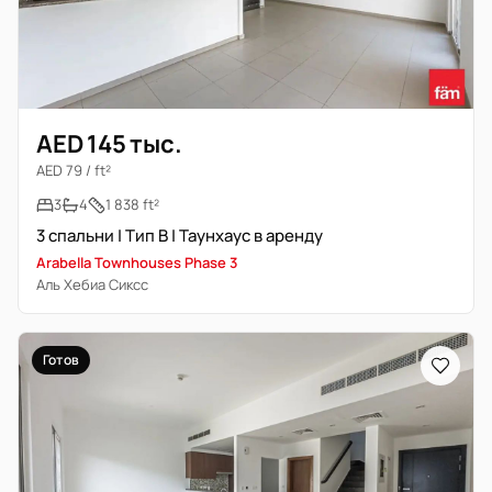
AED 145 тыс.
AED 79 / ft²
3
4
1 838 ft²
3 спальни | Тип B | Таунхаус в аренду
Arabella Townhouses Phase 3
Аль Хебиа Сиксс
Готов