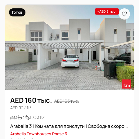
−AED 5 тыс.
Готов
AED 160 тыс.
AED 165 тыс.
AED 92 / ft²
3
4
1 732 ft²
Arabella 3 | Комната для прислуги | Свободна скоро | Рядом бассейн и парк
Arabella Townhouses Phase 3