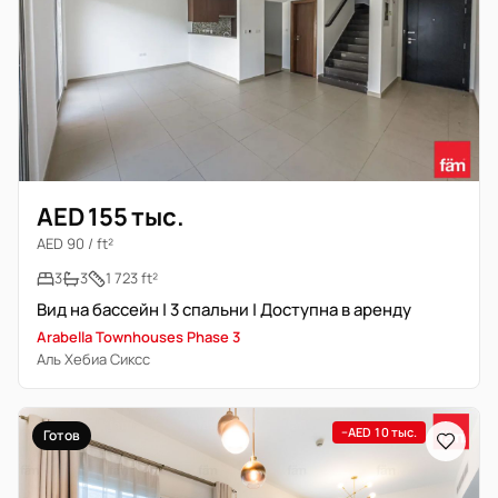
AED 155 тыс.
AED 90 / ft²
3
3
1 723 ft²
Вид на бассейн | 3 спальни | Доступна в аренду
Arabella Townhouses Phase 3
Аль Хебиа Сиксс
−AED 10 тыс.
Готов