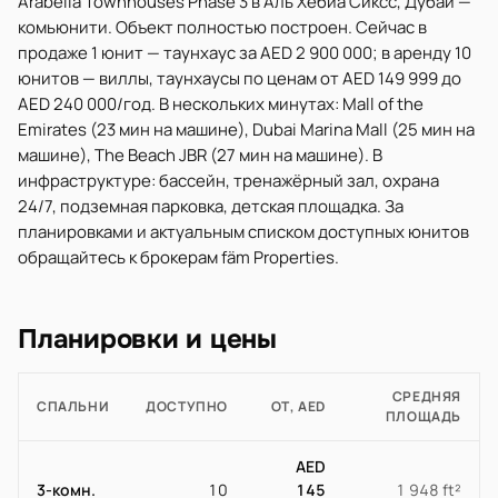
Arabella Townhouses Phase 3 в Аль Хебиа Сиксс, Дубай —
комьюнити. Объект полностью построен. Сейчас в
продаже 1 юнит — таунхаус за AED 2 900 000; в аренду 10
юнитов — виллы, таунхаусы по ценам от AED 149 999 до
AED 240 000/год. В нескольких минутах: Mall of the
Emirates (23 мин на машине), Dubai Marina Mall (25 мин на
машине), The Beach JBR (27 мин на машине). В
инфраструктуре: бассейн, тренажёрный зал, охрана
24/7, подземная парковка, детская площадка. За
планировками и актуальным списком доступных юнитов
обращайтесь к брокерам fäm Properties.
Планировки и цены
СРЕДНЯЯ
СПАЛЬНИ
ДОСТУПНО
ОТ, AED
ПЛОЩАДЬ
AED
3-комн.
10
145
1 948 ft²