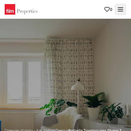
0
Главная
›
Купить
›
Аль Хебиа Сиксс
›
Arabella Townhouses Phase 3