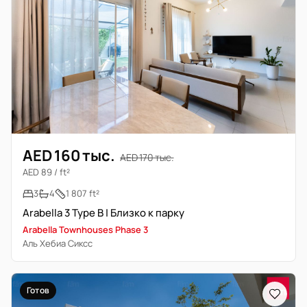
AED 160 тыс.
AED 170 тыс.
AED 89 / ft²
3
4
1 807 ft²
Arabella 3 Type B | Близко к парку
Arabella Townhouses Phase 3
Аль Хебиа Сиксс
Готов