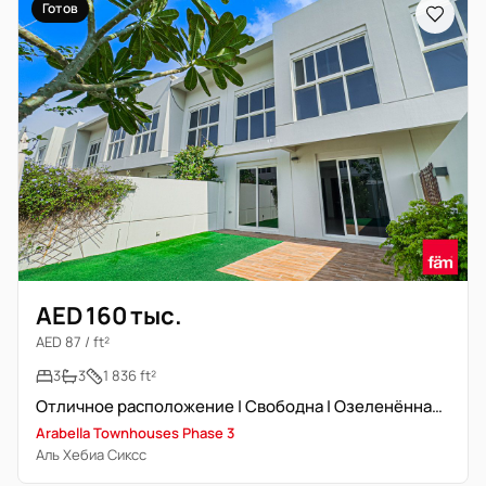
Готов
AED 160 тыс.
AED 87 / ft²
3
3
1 836 ft²
Отличное расположение | Свободна | Озеленённая территория
Arabella Townhouses Phase 3
Аль Хебиа Сиксс