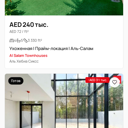
AED 240 тыс.
AED 72 / ft²
4
5
3 330 ft²
Ухоженная | Прайм-локация | Аль-Салам
Al Salam Townhouses
Аль Хебиа Сиксс
−AED 31 тыс.
Готов