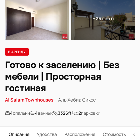
+25 фото
В АРЕНДУ
Готово к заселению | Без
мебели | Просторная
гостиная
Al Salam Townhouses
·
Аль Хебиа Сиксс
4
спальни
4
ванных
3326
ft²
2
парковки
Описание
Удобства
Расположение
Стоимость
О 