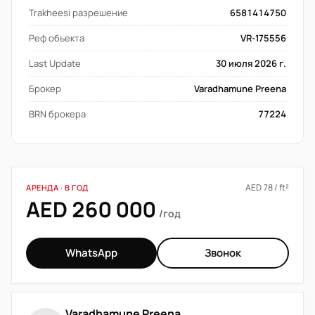
Trakheesi разрешение
6581414750
Реф объекта
VR-175556
Last Update
30 июля 2026 г.
Брокер
Varadhamune Preena
BRN брокера
77224
AED 78 / ft²
АРЕНДА · В ГОД
AED 260 000
/год
WhatsApp
Звонок
Varadhamune Preena