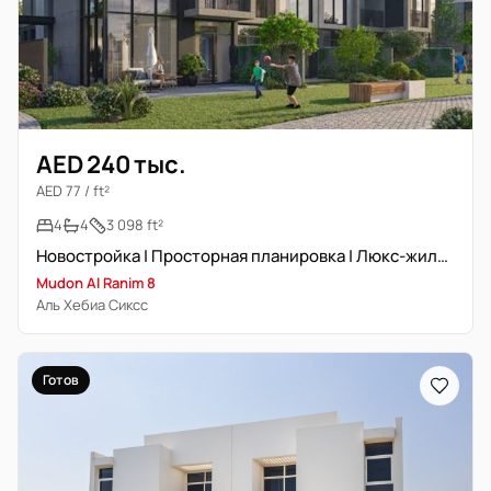
AED 240 тыс.
AED 77 / ft²
4
4
3 098 ft²
Новостройка | Просторная планировка | Люкс-жилье
Mudon Al Ranim 8
Аль Хебиа Сиксс
Готов