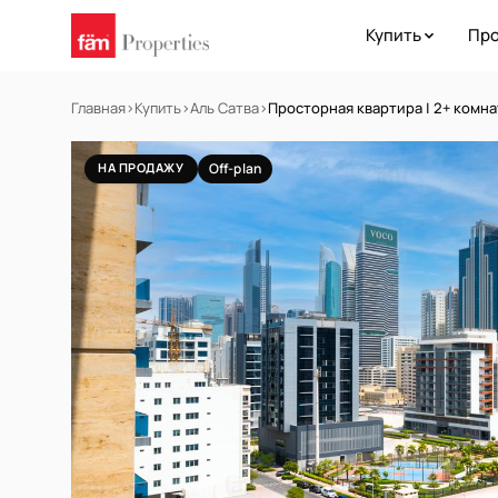
Купить
Про
Главная
›
Купить
›
Аль Сатва
›
Просторная квартира | 2+ комна
НА ПРОДАЖУ
Off-plan