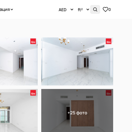
ация
0
+25 фото