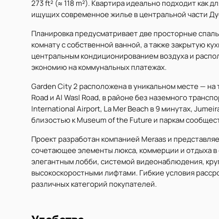
273 ft² (≈ 118 m²). Квартира идеально подходит как 
ищущих современное жилье в центральной части Ду
Планировка предусматривает две просторные спаль
комнату с собственной ванной, а также закрытую к
центральным кондиционированием воздуха и распола
экономию на коммунальных платежах.
Garden City 2 расположена в уникальном месте — на 
Road и Al Wasl Road, в районе без наземного транспор
International Airport, La Mer Beach в 9 минутах, Jume
близостью к Museum of the Future и паркам сообщес
Проект разработан компанией Meraas и представля
сочетающее элементы люкса, коммерции и отдыха в
элегантным лобби, системой видеонаблюдения, кру
высокоскоростными лифтами. Гибкие условия расср
различных категорий покупателей.