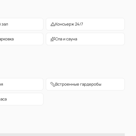
 зал
Консьерж 24/7
арковка
Спа и сауна
ня
Встроенные гардеробы
раса