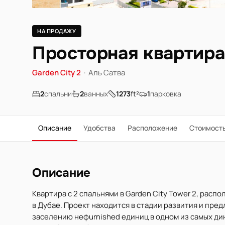
НА ПРОДАЖУ
Просторная квартира 
Garden City 2
·
Аль Сатва
2
спальни
2
ванных
1273
ft²
1
парковка
Описание
Удобства
Расположение
Стоимост
Описание
Квартира с 2 спальнями в Garden City Tower 2, распо
в Дубае. Проект находится в стадии развития и пре
заселению нефurnished единиц в одном из самых ди