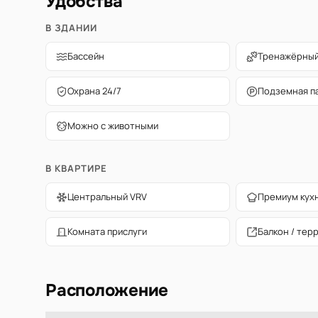
Удобства
В ЗДАНИИ
Бассейн
Тренажёрный
Охрана 24/7
Подземная п
Можно с животными
В КВАРТИРЕ
Центральный VRV
Премиум кух
Комната прислуги
Балкон / тер
Расположение