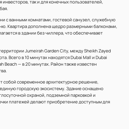
для инвесторов, так и для конечных пользователей,
бая.
ни с ванными комнатами, гостевой санузел, служебную
ухню. Квартира дополнена щедро размерными балконами,
гается в здании без чиллера, что обеспечивает
территории Jumeirah Garden City, между Sheikh Zayed
та. Всего в 10 минутах находятся Dubai Mall и Dubai
irah Beach — в 20 минутах. Район также известен
тва.
ет собой современное архитектурное решение,
 единую городскую экосистему. Здание оснащено
глосуточной охраной, подземной парковкой и
очки платежей делают приобретение доступным для