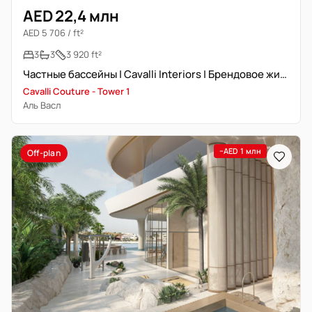
AED 22,4 млн
AED 5 706 / ft²
3
3
3 920 ft²
Частные бассейны | Cavalli Interiors | Брендовое жилье
Cavalli Couture - Tower 1
Аль Васл
−AED 1 млн
Off-plan