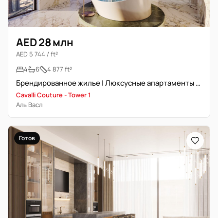
AED 28 млн
AED 5 744 / ft²
4
6
4 877 ft²
Брендированное жилье | Люксусные апартаменты | Система умного дома
Cavalli Couture - Tower 1
Аль Васл
Готов