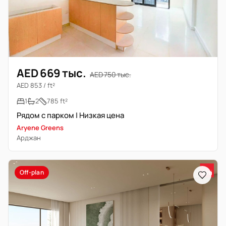
AED 669 тыс.
AED 750 тыс.
AED 853 / ft²
1
2
785 ft²
Рядом с парком | Низкая цена
Aryene Greens
Арджан
Off-plan