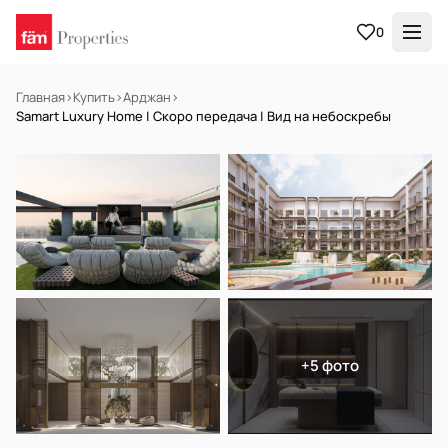
0
Главная
›
Купить
›
Арджан
›
Samart Luxury Home | Скоро передача | Вид на небоскребы
НА ПРОДАЖУ
Off-plan
+5 фото