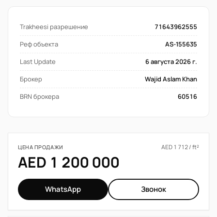
Trakheesi разрешение
71643962555
Реф объекта
AS-155635
Last Update
6 августа 2026 г.
Брокер
Wajid Aslam Khan
BRN брокера
60516
AED 1 712 / ft²
ЦЕНА ПРОДАЖИ
AED 1 200 000
WhatsApp
Звонок