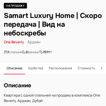
НА ПРОДАЖУ
Samart Luxury Home | Скоро
передача | Вид на
небоскребы
One Beverly
·
Арджан
1
спальни
2
ванных
701
ft²
Описание
Удобства
Расположение
Стоимость
Ип
Описание
Квартира с одной спальней на продажу в комплексе One
Beverly, Арджан, Дубай