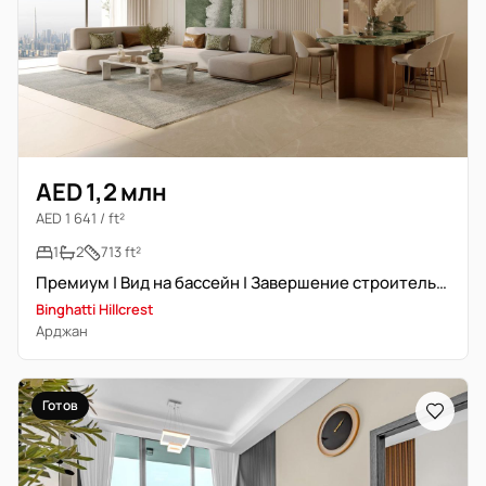
AED 1,2 млн
AED 1 641 / ft²
1
2
713 ft²
Премиум | Вид на бассейн | Завершение строительства
Binghatti Hillcrest
Арджан
Готов