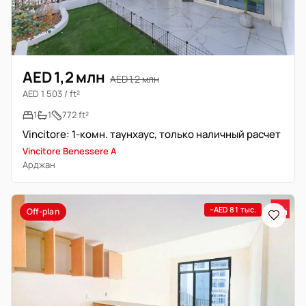
AED 1,2 млн
AED 1,2 млн
AED 1 503 / ft²
1
1
772 ft²
Vincitore: 1-комн. таунхаус, только наличный расчет
Vincitore Benessere A
Арджан
−AED 81 тыс.
Off-plan