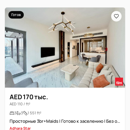
Готов
AED 170 тыс.
AED 110 / ft²
3
3
1 551 ft²
Просторные 3br+Maids | Готово к заселению | Без охлаждения
Adhara Star