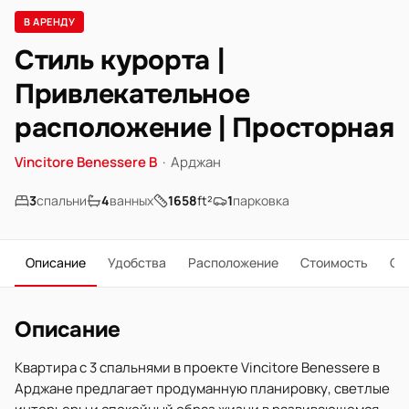
В АРЕНДУ
Стиль курорта |
Привлекательное
расположение | Просторная
Vincitore Benessere B
·
Арджан
3
спальни
4
ванных
1658
ft²
1
парковка
Описание
Удобства
Расположение
Стоимость
О 
Описание
Квартира с 3 спальнями в проекте Vincitore Benessere в
Арджане предлагает продуманную планировку, светлые