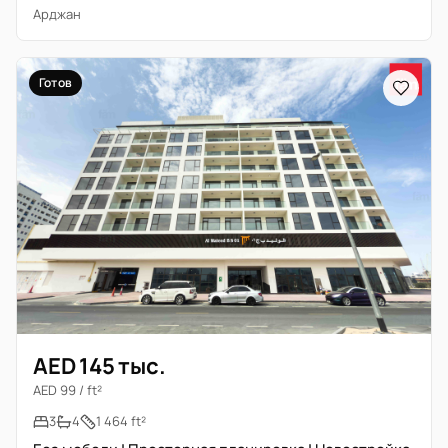
Арджан
Готов
AED 145 тыс.
AED 99 / ft²
3
4
1 464 ft²