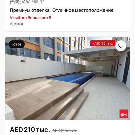
3
4
1 658 ft²
Премиум отделка | Отличное местоположение
Vincitore Benessere B
Арджан
−AED 15 тыс.
Готов
AED 210 тыс.
AED 225 тыс.