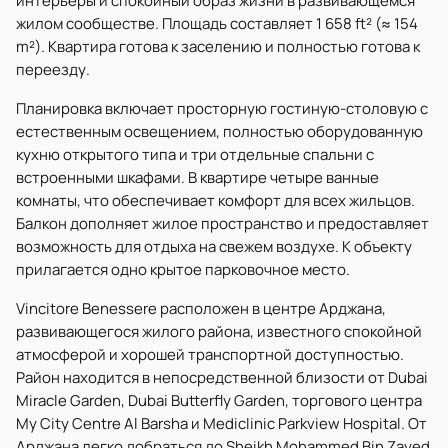
интерьеры и спокойный образ жизни в развивающемся
жилом сообществе. Площадь составляет 1 658 ft² (≈ 154
m²). Квартира готова к заселению и полностью готова к
переезду.
Планировка включает просторную гостиную-столовую с
естественным освещением, полностью оборудованную
кухню открытого типа и три отдельные спальни с
встроенными шкафами. В квартире четыре ванные
комнаты, что обеспечивает комфорт для всех жильцов.
Балкон дополняет жилое пространство и предоставляет
возможность для отдыха на свежем воздухе. К объекту
прилагается одно крытое парковочное место.
Vincitore Benessere расположен в центре Арджана,
развивающегося жилого района, известного спокойной
атмосферой и хорошей транспортной доступностью.
Район находится в непосредственной близости от Dubai
Miracle Garden, Dubai Butterfly Garden, торгового центра
My City Centre Al Barsha и Mediclinic Parkview Hospital. От
Арджана легко добраться до Sheikh Mohammed Bin Zayed