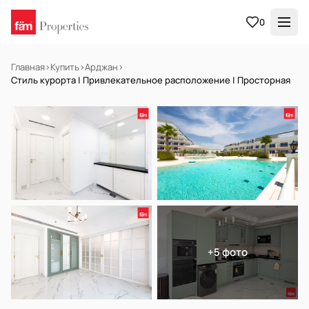
0
Главная
›
Купить
›
Арджан
›
Стиль курорта | Привлекательное расположение | Просторная
В АРЕНДУ
Готов к заселению
+5 фото