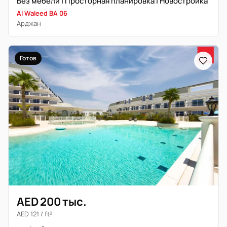
Без мебели | Просторная планировка | Новостройка
Al Waleed BA 06
Арджан
Готов
AED 200 тыс.
AED 121 / ft²