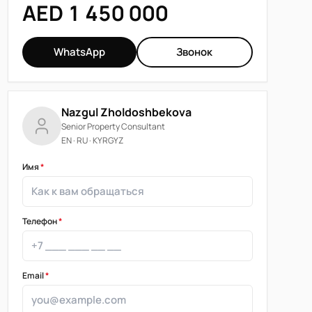
AED 1 450 000
WhatsApp
Звонок
Nazgul Zholdoshbekova
Senior Property Consultant
EN · RU · KYRGYZ
Имя
*
Телефон
*
Email
*