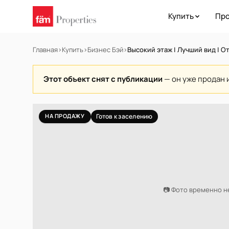
Купить
Про
Главная
›
Купить
›
Бизнес Бэй
›
Высокий этаж | Лучший вид | О
Этот объект снят с публикации
— он уже продан 
НА ПРОДАЖУ
Готов к заселению
📷 Фото временно 