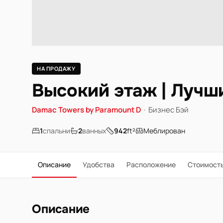
НА ПРОДАЖУ
Высокий этаж | Лучши
Damac Towers by Paramount D
·
Бизнес Бэй
1
спальни
2
ванных
942
ft²
Меблирован
Описание
Удобства
Расположение
Стоимост
Описание