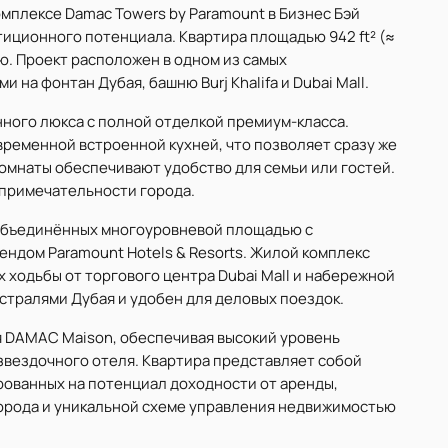
мплексе Damac Towers by Paramount в Бизнес Бэй
иционного потенциала. Квартира площадью 942 ft² (≈
ию. Проект расположен в одном из самых
на фонтан Дубая, башню Burj Khalifa и Dubai Mall.
ного люкса с полной отделкой премиум-класса.
еменной встроенной кухней, что позволяет сразу же
комнаты обеспечивают удобство для семьи или гостей.
опримечательности города.
 объединённых многоуровневой площадью с
ендом Paramount Hotels & Resorts. Жилой комплекс
х ходьбы от торгового центра Dubai Mall и набережной
истралями Дубая и удобен для деловых поездок.
 DAMAC Maison, обеспечивая высокий уровень
звездочного отеля. Квартира представляет собой
рованных на потенциал доходности от аренды,
орода и уникальной схеме управления недвижимостью