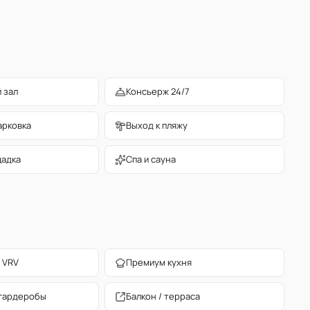
 зал
Консьерж 24/7
арковка
Выход к пляжу
щадка
Спа и сауна
 VRV
Премиум кухня
гардеробы
Балкон / терраса