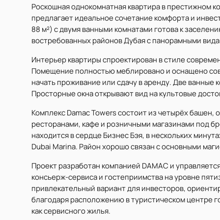
Роскошная однокомнатная квартира в престижном ко
предлагает идеальное сочетание комфорта и инвест
88 м²) с двумя ванными комнатами готова к заселен
востребованных районов Дубая с панорамными видами 
Интерьер квартиры спроектирован в стиле современ
Помещение полностью меблировано и оснащено совр
начать проживание или сдачу в аренду. Две ванные 
Просторные окна открывают вид на культовые дост
Комплекс Damac Towers состоит из четырёх башен,
ресторанами, кафе и розничными магазинами под бр
находится в сердце Бизнес Бэя, в нескольких минута
Dubai Marina. Район хорошо связан с основными маг
Проект разработан компанией DAMAC и управляется
консьерж-сервиса и гостеприимства на уровне пяти
привлекательный вариант для инвесторов, ориенти
благодаря расположению в туристическом центре г
как сервисного жилья.