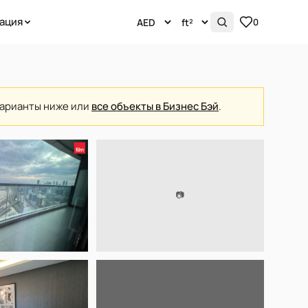
ация
0
варианты ниже или
все объекты в Бизнес Бэй
.
📷