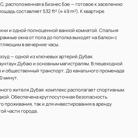
 C, расположенная в Бизнес Бэе — готовое к заселению
щадь составляет 532 ft² (≈ 49 m²). К квартире
хни и одной полноценной ванной комнатой. Спальня
амные окна от пола до потолка выходят на балкон с
атляющим в вечерние часы.
-роуд — одной из ключевых артерий Дубая.
унтаун Дубаю и основным магистралям. В пешеходной
ы и общественный транспорт. До канального променада
0 минут.
нного жителя Дубая: комплекс располагает спортивным
дкой. Обеспечена круглосуточная безопасность.
о проживания, так и для инвестирования в аренду
ой части города.