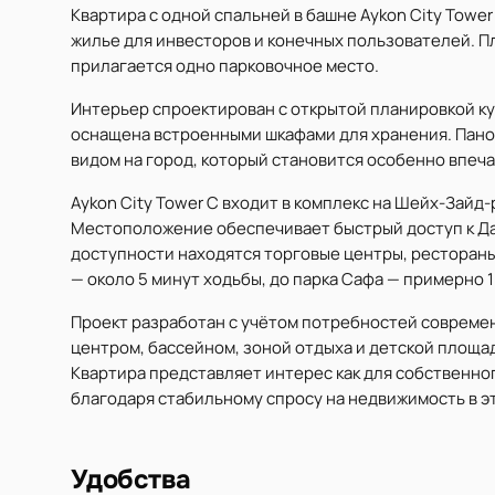
Квартира с одной спальней в башне Aykon City Tower
жилье для инвесторов и конечных пользователей. Пло
прилагается одно парковочное место.
Интерьер спроектирован с открытой планировкой ку
оснащена встроенными шкафами для хранения. Панор
видом на город, который становится особенно впеч
Aykon City Tower C входит в комплекс на Шейх-Зайд
Местоположение обеспечивает быстрый доступ к Да
доступности находятся торговые центры, ресторан
— около 5 минут ходьбы, до парка Сафа — примерно 1
Проект разработан с учётом потребностей совреме
центром, бассейном, зоной отдыха и детской площа
Квартира представляет интерес как для собственног
благодаря стабильному спросу на недвижимость в эт
Удобства