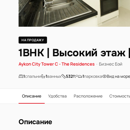
НА ПРОДАЖУ
1BHK | Высокий этаж 
Aykon City Tower C - The Residences
·
Бизнес Бэй
1
спальни
1
ванных
532
ft²
1
парковка
Вид на мор
Описание
Удобства
Расположение
Стоимост
Описание