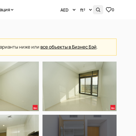
ация
0
варианты ниже или
все объекты в Бизнес Бэй
.