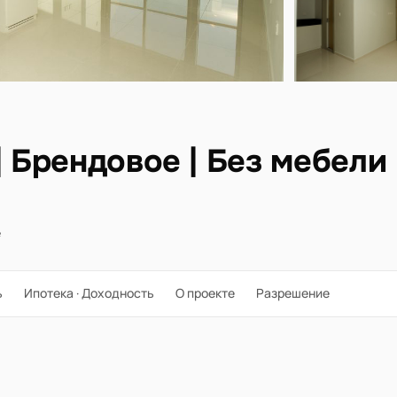
| Брендовое | Без мебели
е
ь
Ипотека · Доходность
О проекте
Разрешение