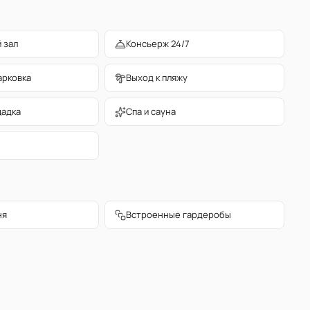
 зал
Консьерж 24/7
арковка
Выход к пляжу
щадка
Спа и сауна
ня
Встроенные гардеробы