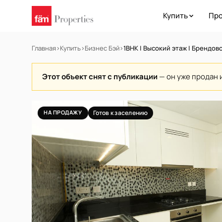
Купить
Про
Главная
›
Купить
›
Бизнес Бэй
›
1BHK | Высокий этаж | Брендов
Этот объект снят с публикации
— он уже продан 
НА ПРОДАЖУ
Готов к заселению