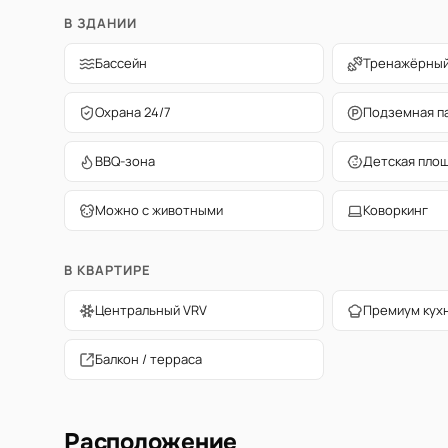
В ЗДАНИИ
Бассейн
Тренажёрный
Охрана 24/7
Подземная п
BBQ-зона
Детская пло
Можно с животными
Коворкинг
В КВАРТИРЕ
Центральный VRV
Премиум кух
Балкон / терраса
Расположение