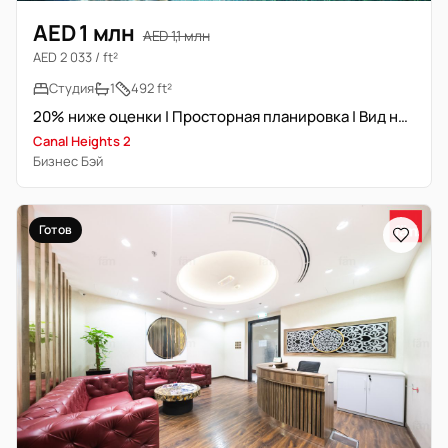
AED 1 млн
AED 1,1 млн
AED 2 033 / ft²
Студия
1
492 ft²
20% ниже оценки | Просторная планировка | Вид на канал
Canal Heights 2
Бизнес Бэй
Готов