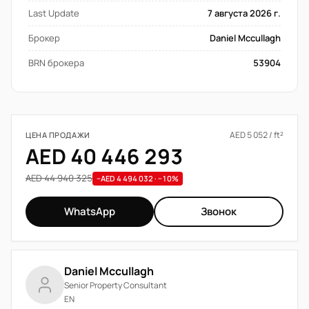
Last Update
7 августа 2026 г.
Брокер
Daniel Mccullagh
BRN брокера
53904
AED 5 052 / ft²
ЦЕНА ПРОДАЖИ
AED 40 446 293
AED 44 940 325
−AED 4 494 032 · −10%
WhatsApp
Звонок
Daniel Mccullagh
Senior Property Consultant
EN