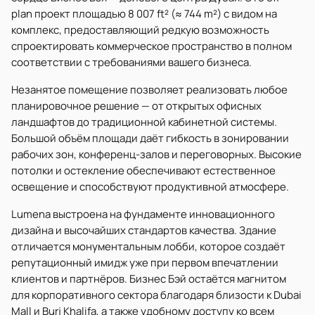
plan проект площадью 8 007 ft² (≈ 744 m²) с видом на
комплекс, предоставляющий редкую возможность
спроектировать коммерческое пространство в полном
соответствии с требованиями вашего бизнеса.
Незанятое помещение позволяет реализовать любое
планировочное решение — от открытых офисных
ландшафтов до традиционной кабинетной системы.
Большой объём площади даёт гибкость в зонировании
рабочих зон, конференц-залов и переговорных. Высокие
потолки и остекление обеспечивают естественное
освещение и способствуют продуктивной атмосфере.
Lumena выстроена на фундаменте инновационного
дизайна и высочайших стандартов качества. Здание
отличается монументальным лобби, которое создаёт
репутационный имидж уже при первом впечатлении
клиентов и партнёров. Бизнес Бэй остаётся магнитом
для корпоративного сектора благодаря близости к Dubai
Mall и Burj Khalifa, а также удобному доступу ко всем