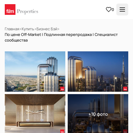
0
Главная
›
Купить
›
Бизнес Бэй
›
По цене Off-Market | Подлинная перепродажа | Специалист
сообщества
НА ПРОДАЖУ
Off-plan
+10 фото