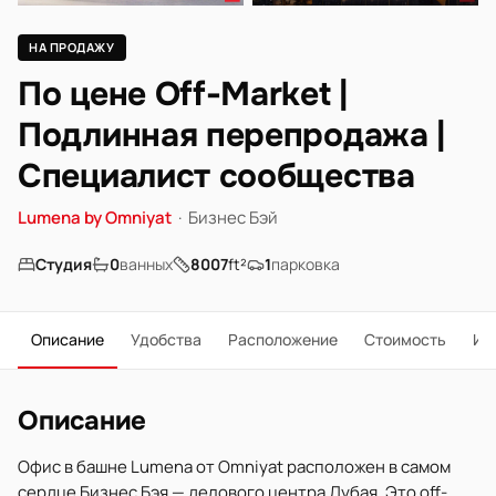
НА ПРОДАЖУ
По цене Off-Market |
Подлинная перепродажа |
Специалист сообщества
Lumena by Omniyat
·
Бизнес Бэй
Студия
0
ванных
8007
ft²
1
парковка
Описание
Удобства
Расположение
Стоимость
Ип
Описание
Офис в башне Lumena от Omniyat расположен в самом
сердце Бизнес Бэя — делового центра Дубая. Это off-