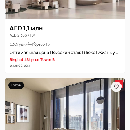
AED 1,1 млн
AED 2 366 / ft²
Студия
1
465 ft²
Оптимальная цена | Высокий этаж | Люкс | Жизнь у воды
Binghatti Skyrise Tower B
Бизнес Бэй
Готов