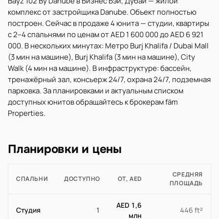
Bayz 102 By Danube в Бизнес Бэй, Дубай — жилой
комплекс от застройщика Danube. Объект полностью
построен. Сейчас в продаже 4 юнита — студии, квартиры
с 2–4 спальнями по ценам от AED 1 600 000 до AED 6 921
000. В нескольких минутах: Метро Burj Khalifa / Dubai Mall
(3 мин на машине), Burj Khalifa (3 мин на машине), City
Walk (4 мин на машине). В инфраструктуре: бассейн,
тренажёрный зал, консьерж 24/7, охрана 24/7, подземная
парковка. За планировками и актуальным списком
доступных юнитов обращайтесь к брокерам fäm
Properties.
Планировки и цены
СРЕДНЯЯ
СПАЛЬНИ
ДОСТУПНО
ОТ, AED
ПЛОЩАДЬ
AED 1,6
Студия
1
446 ft²
млн