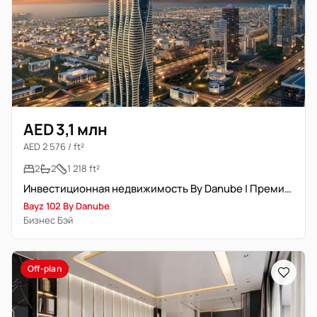
AED 3,1 млн
AED 2 576 / ft²
2
2
1 218 ft²
Инвестиционная недвижимость By Danube | Премиум класс
Bayz 102 By Danube
Бизнес Бэй
Off-plan