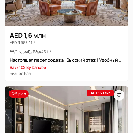
AED 1,6 млн
AED 3 587 / ft²
Студия
1
446 ft²
Настоящая перепродажа | Высокий этаж | Удобный доступ
Bayz 102 By Danube
Бизнес Бэй
−AED 550 тыс.
Off-plan