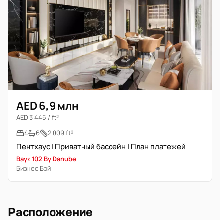
AED 6,9 млн
AED 3 445 / ft²
4
6
2 009 ft²
Пентхаус | Приватный бассейн | План платежей
Bayz 102 By Danube
Бизнес Бэй
Расположение