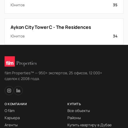
Юнитов
35
Aykon City Tower C - The Residences
Юнитов
34
fäm Properties™ — 950+ экспертов, 25 офисов, 12 000+
сделок с 2008 года.
О КОМПАНИИ
КУПИТЬ
О fäm
Все объекты
Карьера
Районы
Агенты
Купить квартиру в Дубае