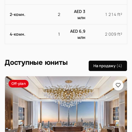
AED 3
2-комн.
2
1 214 ft²
млн
AED 6,9
4-комн.
1
2 009 ft²
млн
Доступные юниты
На продажу
(4)
Off-plan