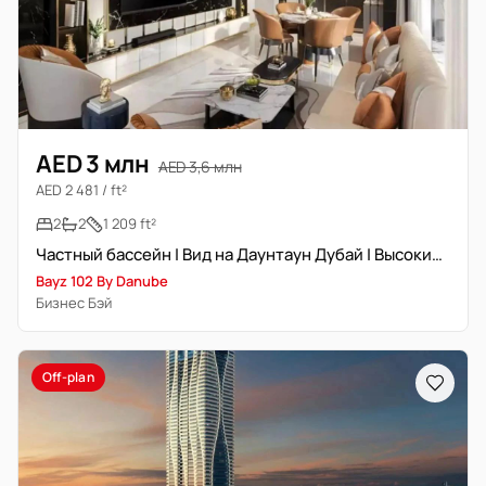
AED 3 млн
AED 3,6 млн
AED 2 481 / ft²
2
2
1 209 ft²
Частный бассейн | Вид на Даунтаун Дубай | Высокий этаж
Bayz 102 By Danube
Бизнес Бэй
Off-plan