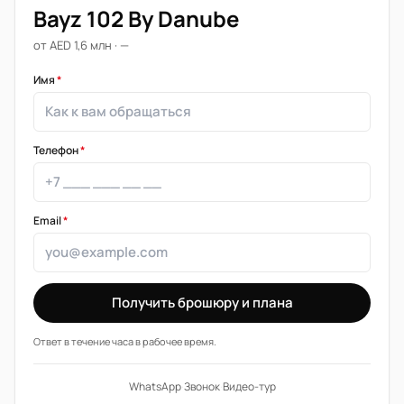
Bayz 102 By Danube
от AED 1,6 млн · —
Имя
*
Телефон
*
Email
*
Получить брошюру и плана
Ответ в течение часа в рабочее время.
WhatsApp
·
Звонок
·
Видео-тур