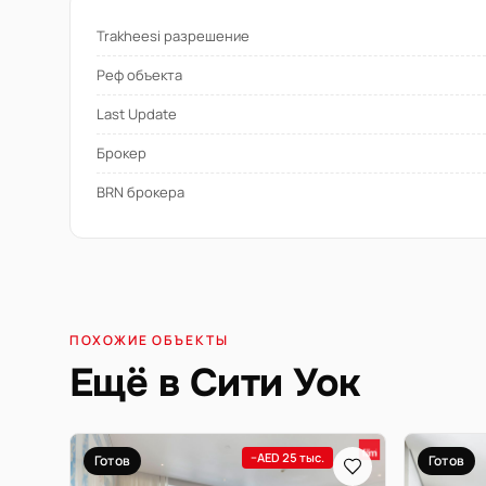
Trakheesi разрешение
Реф объекта
Last Update
Брокер
BRN брокера
ПОХОЖИЕ ОБЪЕКТЫ
Ещё в Сити Уок
−AED 25 тыс.
Готов
Готов