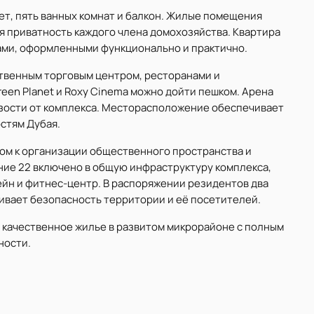
ет, пять ванных комнат и балкон. Жилые помещения
я приватность каждого члена домохозяйства. Квартира
ами, оформленными функционально и практично.
ственным торговым центром, ресторанами и
reen Planet и Roxy Cinema можно дойти пешком. Арена
изости от комплекса. Месторасположение обеспечивает
стям Дубая.
ом к организации общественного пространства и
ние 22 включено в общую инфраструктуру комплекса,
ейн и фитнес-центр. В распоряжении резидентов два
ивает безопасность территории и её посетителей.
 качественное жилье в развитом микрорайоне с полным
ности.