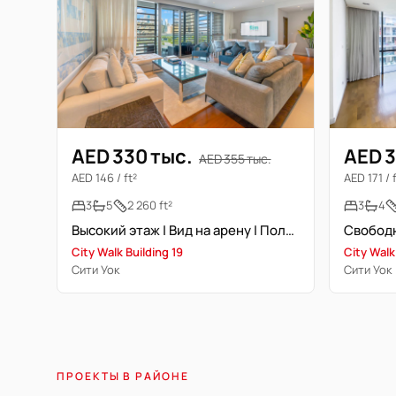
AED 330 тыс.
AED 3
AED 355 тыс.
AED 146 / ft²
AED 171 / 
3
5
2 260 ft²
3
4
Высокий этаж | Вид на арену | Полностью меблирована | Цена 1 чек
City Walk Building 19
City Walk
Сити Уок
Сити Уок
ПРОЕКТЫ В РАЙОНЕ