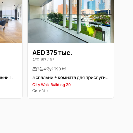
AED 375 тыс.
AED 157 / ft²
3
4
2 390 ft²
Удачная планировка | 3 спальни | Полностью меблирована | Просторная
3 спальни + комната для прислуги | City Walk | Семейное проживание
City Walk Building 20
Сити Уок