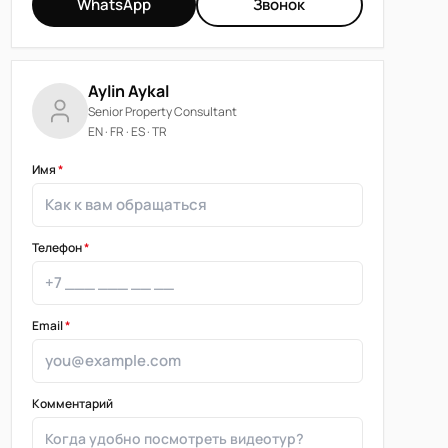
WhatsApp
Звонок
Aylin Aykal
Senior Property Consultant
EN · FR · ES · TR
Имя
*
Телефон
*
Email
*
Комментарий