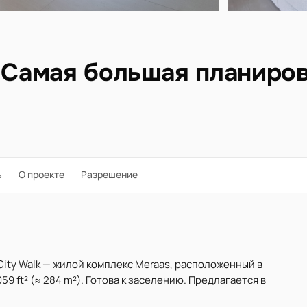
| Самая большая планиро
ь
О проекте
Разрешение
City Walk — жилой комплекс Meraas, расположенный в
9 ft² (≈ 284 m²). Готова к заселению. Предлагается в