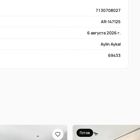
7130708027
AR-147125
6 августа 2026 г.
Aylin Aykal
69433
Готов