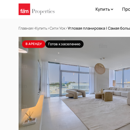
Купить
Про
Главная
›
Купить
›
Сити Уок
›
Угловая планировка | Самая бол
В АРЕНДУ
Готов к заселению