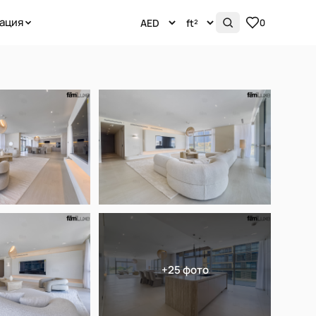
ация
0
+25 фото