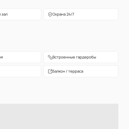
 зал
Охрана 24/7
ня
Встроенные гардеробы
Балкон / терраса