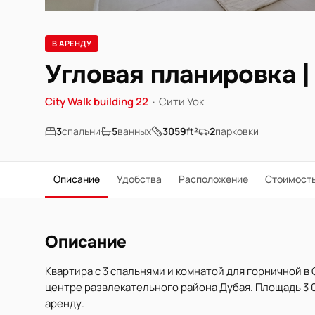
В АРЕНДУ
Угловая планировка 
City Walk building 22
·
Сити Уок
3
спальни
5
ванных
3059
ft²
2
парковки
Описание
Удобства
Расположение
Стоимост
Описание
Квартира с 3 спальнями и комнатой для горничной в 
центре развлекательного района Дубая. Площадь 3 05
аренду.