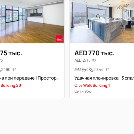
75 тыс.
AED 770 тыс.
ft²
AED 271 / ft²
2 190 ft²
3
4
2 844 ft²
Свободна при передаче | Просторная | Рядом с метро
 Building 20
City Walk Building 1
Сити Уок