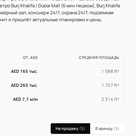
ро Burj Khalifa / Dubai Mall (6 мин пешком), Burj Khalifa
ажёрный зал, консьерж 24/7, охрана 24/7, подземная
юнит и пришлёт актуальные планировки и цены.
ОТ, AED
СРЕДНЯЯ ПЛОЩАДЬ
AED 165 тыс.
1 088 ft²
AED 265 тыс.
1 757 ft²
AED 7,7 млн
2 314 ft²
На продажу
(5)
В аренду
(5)