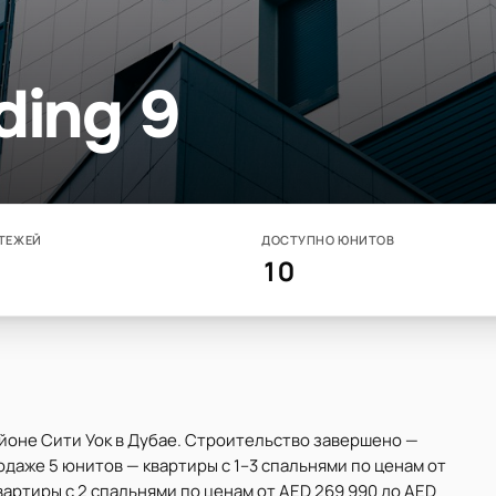
ding 9
ТЕЖЕЙ
ДОСТУПНО ЮНИТОВ
10
районе Сити Уок в Дубае. Строительство завершено —
одаже 5 юнитов — квартиры с 1–3 спальнями по ценам от
квартиры с 2 спальнями по ценам от AED 269 990 до AED