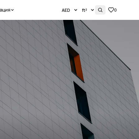
ация
0