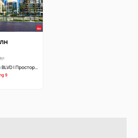
млн
ft²
Вид на Бурж и BLVD | Просторная 3б+комната для прислуги | Свободна
ing 9