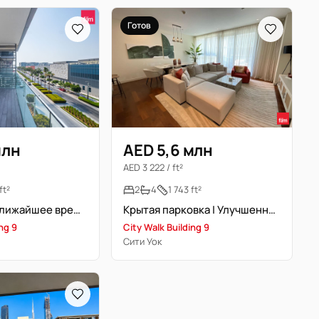
Готов
млн
AED 5,6 млн
AED 3 222 / ft²
ft²
2
4
1 743 ft²
Свободна в ближайшее время | Вид на бульвар
Крытая парковка | Улучшенная 2br+комната для прислуги | Вид на бассейн
ing 9
City Walk Building 9
Сити Уок