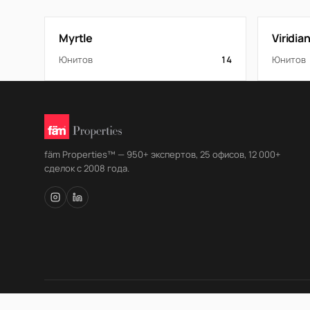
Myrtle
Viridi
Юнитов
14
Юнитов
fäm Properties™ — 950+ экспертов, 25 офисов, 12 000+
сделок с 2008 года.
© fäm Properties™ · ORN 1858 · С 2008