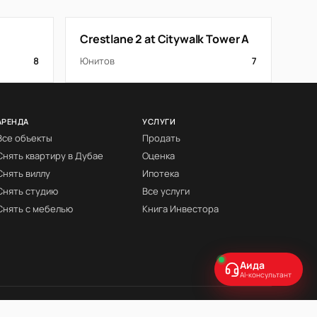
Crestlane 2 at Citywalk Tower A
8
Юнитов
7
АРЕНДА
УСЛУГИ
Все объекты
Продать
Снять квартиру в Дубае
Оценка
Снять виллу
Ипотека
Снять студию
Все услуги
Снять с мебелью
Книга Инвестора
Аида
AI-консультант