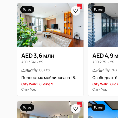
Готов
Готов
AED 3,6 млн
AED 4,9 
AED 3 341 / ft²
AED 2 751 / ft²
1
2
1 067 ft²
2
4
1 763 
Полностью меблирована | Высокий этаж | Улучшенная отделка
City Walk Building 9
City Walk Build
Сити Уок
Сити Уок
Готов
Готов