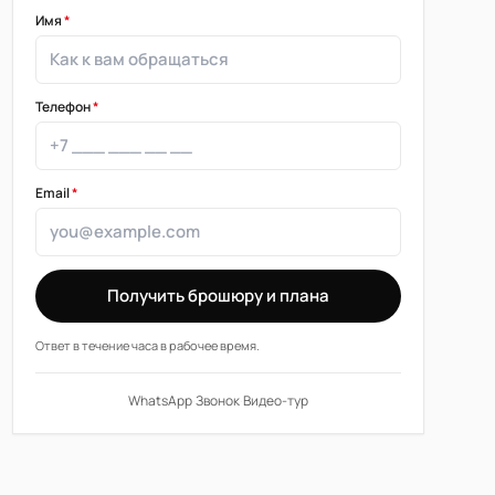
Имя
*
Телефон
*
Email
*
Получить брошюру и плана
Ответ в течение часа в рабочее время.
WhatsApp
·
Звонок
·
Видео-тур