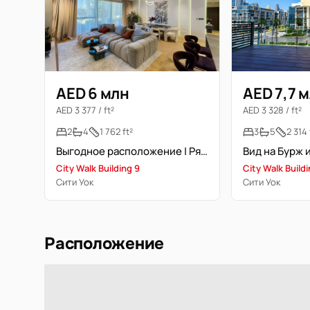
AED 6 млн
AED 7,7 
AED 3 377 / ft²
AED 3 328 / ft²
2
4
1 762 ft²
3
5
2 314 
Выгодное расположение | Рядом с молом | Частичный вид на Бурж Халифа
City Walk Building 9
City Walk Build
Сити Уок
Сити Уок
Расположение