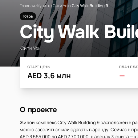
Главная
›
Купить
›
Сити Уок
›
City Walk Building 9
Готов
City Walk Buil
·
Сити Уок
СТАРТ ЦЕНЫ
ПЛАН ПЛА
AED 3,6 млн
—
О проекте
Жилой комплекс City Walk Building 9 расположен в 
можно заселяться или сдавать в аренду. Сейчас в пр
AED 3 565 000 до AED 7 700 000; в аренду 3 юнита — 